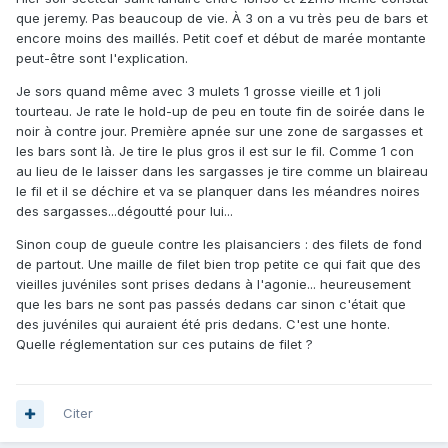
que jeremy. Pas beaucoup de vie. À 3 on a vu très peu de bars et
encore moins des maillés. Petit coef et début de marée montante
peut-être sont l'explication.
Je sors quand même avec 3 mulets 1 grosse vieille et 1 joli
tourteau. Je rate le hold-up de peu en toute fin de soirée dans le
noir à contre jour. Première apnée sur une zone de sargasses et
les bars sont là. Je tire le plus gros il est sur le fil. Comme 1 con
au lieu de le laisser dans les sargasses je tire comme un blaireau
le fil et il se déchire et va se planquer dans les méandres noires
des sargasses...dégoutté pour lui...
Sinon coup de gueule contre les plaisanciers : des filets de fond
de partout. Une maille de filet bien trop petite ce qui fait que des
vieilles juvéniles sont prises dedans à l'agonie... heureusement
que les bars ne sont pas passés dedans car sinon c'était que
des juvéniles qui auraient été pris dedans. C'est une honte.
Quelle réglementation sur ces putains de filet ?
Citer