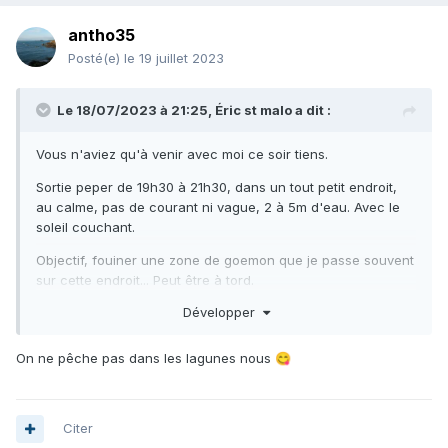
antho35
Posté(e)
le 19 juillet 2023
Le 18/07/2023 à 21:25,
Éric st malo
a dit :
Vous n'aviez qu'à venir avec moi ce soir tiens.
Sortie peper de 19h30 à 21h30, dans un tout petit endroit,
au calme, pas de courant ni vague, 2 à 5m d'eau. Avec le
soleil couchant.
Objectif, fouiner une zone de goemon que je passe souvent
sur cette endroit... Peut être à tord.
Développer
Les premiers agachons me donnerons raison ce soir, les
bars sont bien là. j'en accroche un de plus de 50 cm, et il y
avait ses frères. Mais pas pu en tiré d'autre comme ça.
On ne pêche pas dans les lagunes nous
😋
Une petit sortie bien sympathique.
Citer