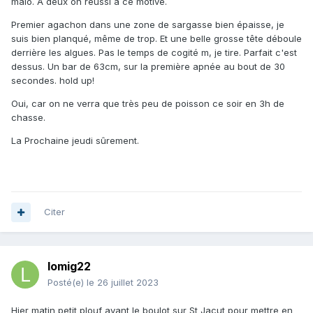
malo. A deux on réussi à ce motivé.
Premier agachon dans une zone de sargasse bien épaisse, je
suis bien planqué, même de trop. Et une belle grosse tête déboule
derrière les algues. Pas le temps de cogité m, je tire. Parfait c'est
dessus. Un bar de 63cm, sur la première apnée au bout de 30
secondes. hold up!
Oui, car on ne verra que très peu de poisson ce soir en 3h de
chasse.
La Prochaine jeudi sûrement.
Citer
lomig22
Posté(e)
le 26 juillet 2023
Hier matin petit plouf avant le boulot sur St Jacut pour mettre en