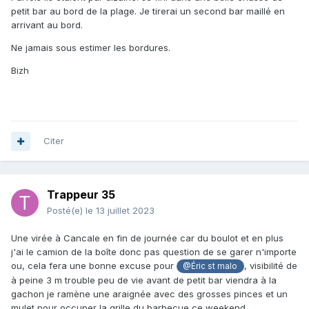
petit bar au bord de la plage. Je tirerai un second bar maillé en
arrivant au bord.
Ne jamais sous estimer les bordures.
Bizh
Citer
Trappeur 35
Posté(e)
le 13 juillet 2023
Une virée à Cancale en fin de journée car du boulot et en plus
j'ai le camion de la boîte donc pas question de se garer n'importe
ou, cela fera une bonne excuse pour
, visibilité de
@Éric st malo
à peine 3 m trouble peu de vie avant de petit bar viendra à la
gachon je ramène une araignée avec des grosses pinces et un
mulet pour occuper la grille du barbecue ce weekend