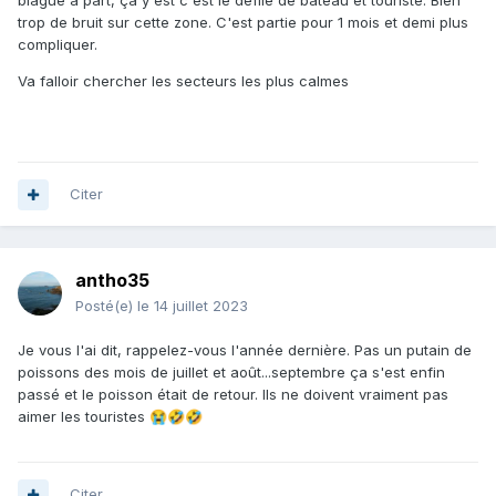
blague à part, ça y'est c'est le défilé de bateau et touriste. Bien
trop de bruit sur cette zone. C'est partie pour 1 mois et demi plus
compliquer.
Va falloir chercher les secteurs les plus calmes
Citer
antho35
Posté(e)
le 14 juillet 2023
Je vous l'ai dit, rappelez-vous l'année dernière. Pas un putain de
poissons des mois de juillet et août...septembre ça s'est enfin
passé et le poisson était de retour. Ils ne doivent vraiment pas
aimer les touristes
😭
🤣
🤣
Citer