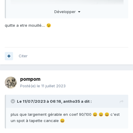
Développer
quitte a etre mouillé....
😉
Citer
pompom
Posté(e)
le 11 juillet 2023
Le 11/07/2023 à 06:16,
antho35
a dit :
plus que largement gérable en coef 90/100
c'est
😄
😄
😄
un spot à tapette cancale
😄