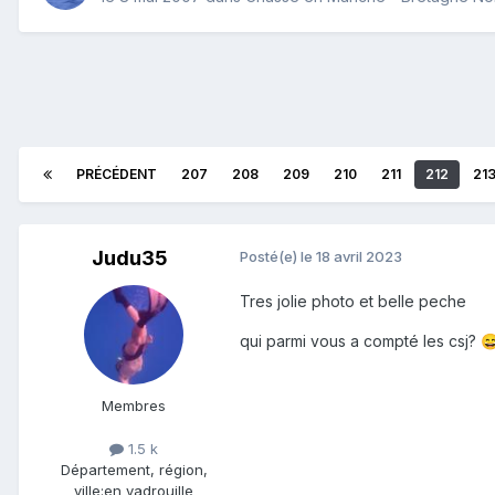
PRÉCÉDENT
207
208
209
210
211
212
21
Judu35
Posté(e)
le 18 avril 2023
Tres jolie photo et belle peche
qui parmi vous a compté les csj?

Membres
1.5 k
Département, région,
ville:
en vadrouille