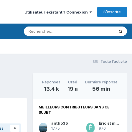
S’inscrire
Utilisateur existant ? Connexion
Toute l’activité
Réponses
Créé
Dernière réponse
13.4 k
19 a
56 min
MEILLEURS CONTRIBUTEURS DANS CE
SUJET
antho35
Éric st malo
és
1775
970
4