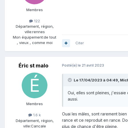
Membres
122
Département, région,
ville:
rennes
Mon équipement:
de tout
, vieux , comme moi
Citer
Éric st malo
Posté(e)
le 21 avril 2023
Le 17/04/2023 à 04:49,
Mic
Oui, elles sont pleines, j'essaie
aussi.
Membres
Ouai les mâles, sont rarement bien 
1.6 k
rance et ce reproduit en rance. Don
Département, région,
ville:
Cancale
plus de chance d'être pleine.