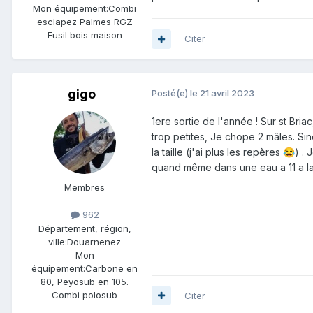
Mon équipement:
Combi
esclapez Palmes RGZ
Fusil bois maison
Citer
gigo
Posté(e)
le 21 avril 2023
1ere sortie de l'année ! Sur st Br
trop petites, Je chope 2 mâles. Sin
la taille (j'ai plus les repères
) .
😂
quand même dans une eau a 11 a la 
Membres
962
Département, région,
ville:
Douarnenez
Mon
équipement:
Carbone en
80, Peyosub en 105.
Combi polosub
Citer