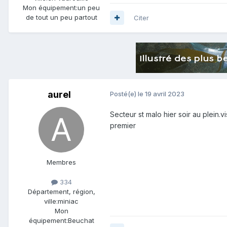
Mon équipement:
un peu
de tout un peu partout
Citer
aurel
Posté(e)
le 19 avril 2023
Secteur st malo hier soir au plein.vi
premier
Membres
334
Département, région,
ville:
miniac
Mon
équipement:
Beuchat