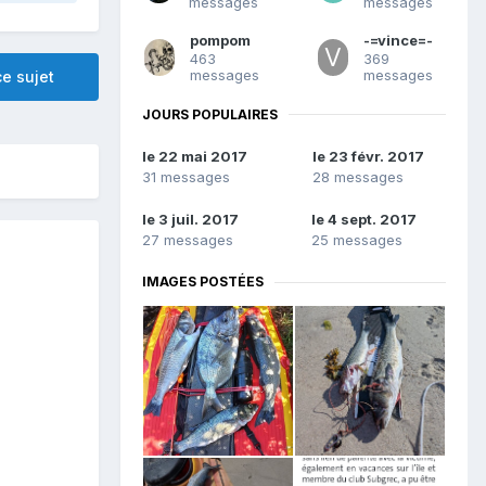
messages
messages
pompom
-=vince=-
463
369
messages
messages
e sujet
JOURS POPULAIRES
le 22 mai 2017
le 23 févr. 2017
31 messages
28 messages
le 3 juil. 2017
le 4 sept. 2017
27 messages
25 messages
IMAGES POSTÉES