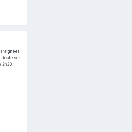
s araignées
r doute sur
de 2h30