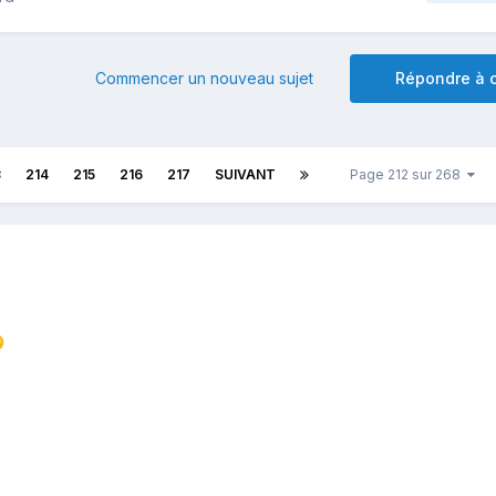
Commencer un nouveau sujet
Répondre à c
3
214
215
216
217
SUIVANT
Page 212 sur 268
