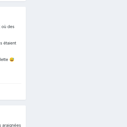
t où des
s étaient
lette
😅
es araignées