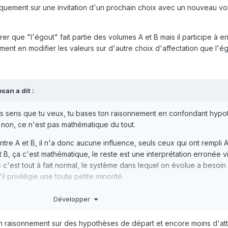
niquement sur une invitation d'un prochain choix avec un nouveau v
r que "l'égout" fait partie des volumes A et B mais il participe à e
stement en modifier les valeurs sur d'autre choix d'affectation que l'
osan
a dit :
es sens que tu veux, tu bases ton raisonnement en confondant hyp
c non, ce n'est pas mathématique du tout.
ntre A et B, il n'a donc aucune influence, seuls ceux qui ont rempli A
 B, ça c'est mathématique, le reste est une interprétation erronée v
is c'est tout à fait normal, le système dans lequel on évolue a besoin
il privilégie une toute petite minorité.
dans l'idéologie, mais rien n'est définitif, avec un peu de réflexion
Développer
un raisonnement sur des hypothèses de départ et encore moins d'at