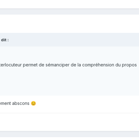
 dit :
interlocuteur permet de sémanciper de la compréhension du propo
alement abscons
😊