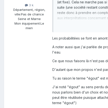
(et fixe). Cela ne marche pas si
3 k
suite (une société restant cons
Département, région,
reste donc à prendre en compte l
ville:
Pas de chance
aux interprétations concernant s
Seine et Marne
pourquoi la probabilité reste d
Mon équipement:
Le
mien
aléatoire)... Bon, cette fois, j'ar
Les probabilitées se font en amont 
A noter aussi que j'ai parlée de pro
l'eau.
Ce que nous faisons là n'est pas de
D'autant que mon propos n'est pas 
Tu as raison le terme "égout" est m
J'ai noté "égout" au sens perdu de
nous parlons bien d'un choix et non
peut être réutilisée puisque attaché
terme "égout")