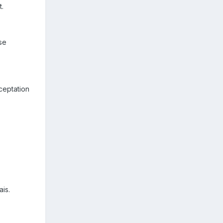
t.
se
ceptation
ais.