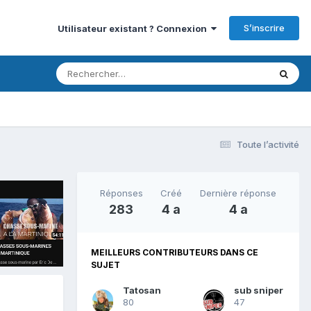
S’inscrire
Utilisateur existant ? Connexion
Toute l’activité
Réponses
Créé
Dernière réponse
283
4 a
4 a
MEILLEURS CONTRIBUTEURS DANS CE
SUJET
Tatosan
sub sniper
80
47