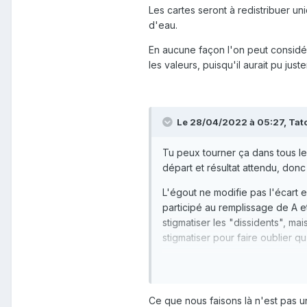
Les cartes seront à redistribuer u
d'eau.
En aucune façon l'on peut considére
les valeurs, puisqu'il aurait pu ju
Le 28/04/2022 à 05:27,
Tat
Tu peux tourner ça dans tous l
départ et résultat attendu, don
L'égout ne modifie pas l'écart e
participé au remplissage de A et
stigmatiser les "dissidents", ma
stigmatiser pour faire oublier qu'
Tu es juste complètement englué 
peux t'en sortir
🙂
Ce que nous faisons là n'est pas 