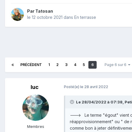
Par
Tatosan
le 12 octobre 2021
dans
En terrasse
PRÉCÉDENT
1
2
3
4
5
6
Page 6 sur 6
luc
Posté(e)
le 28 avril 2022
Le 28/04/2022 à 07:38,
Pet
---> Le terme "égout" vient c
réapprovisionnement" ou " de re
Membres
comme bon à jeter définitivemen