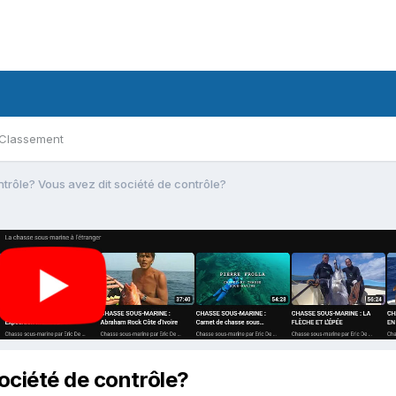
Classement
trôle? Vous avez dit société de contrôle?
ociété de contrôle?