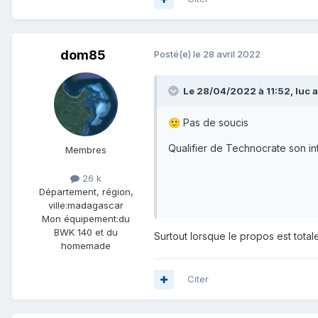
dom85
Posté(e)
le 28 avril 2022
Le 28/04/2022 à 11:52,
luc
a
Pas de soucis
🙂
Qualifier de Technocrate son 
Membres
26 k
Département, région,
ville:
madagascar
Mon équipement:
du
BWK 140 et du
Surtout lorsque le propos est tot
homemade
Citer