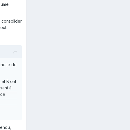
olume
n consolider
égout.
othèse de
 et B ont
isant à
 de
, tu
tendu,