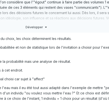
 l'on considère que l'"égout" continue à faire partie des volumes 1 et
tituée de ces 3 éléments qui restent des vases "communicants"). L'
ors des décisions futures le concernant lui aussi. Dès lors, il sera 
on idéologie, son influence et sa réactions aux décisions futures. V
u domaine des statistiques et des Mathématiques (cf. le domaine de l
Développer
rête les Maths!
du choix, les choix déterminent les résultats.
babilitée et non de statistique lors de l'invitation a choisir pour l'e
 la probabilité mais une analyse de résultat.
à cet endroit.
al choisi car sujet à "affect"
 l'eau mais il eu été tout aussi adapté dans l'exemple de mettre "p
 d'un individu "ou voulez vous mettre l'eau ?" Et ce choix est définit
e à ce choix de l'instant, 1 individu = 1 choix pour un résultat (d'où 