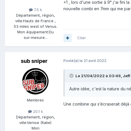
+1 , lors d'une sortie à 9° j'ai fi
nouvelle combi en 7mm qui me paraît
7.5 k
Département, région,
ville:
Hauts de France ,
53 miles west of Venus.
Mon équipement:
Du
sur-mesure...
Citer
sub sniper
Posté(e)
le 21 avril 2022
Le 21/04/2022 à 03:49,
Jeff
Autre idée, c'est la nature du 
Membres
Une combine qui s’écraserait déjà 
20.1 k
Département, région,
ville:
Venise (Italie)
Mon