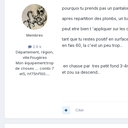
pourquoi tu prends pas un pantalo
apres repartition des plombs, un b
peut etre bien t 'appliquer sur les
Membres
tant que tu restes positif en surfac
en fais 60, la c'est un peu trop...
2.6 k
Département, région,
ville:
Fougères
Mon équipement:
trop
en chasse par tres petit fond 3-4m 
de choses .... combi 7
et zou sa descend...
et5, hf75hf100.....
Citer