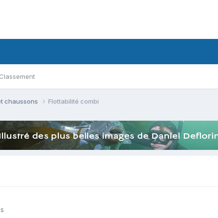
Classement
et chaussons
Flottabilité combi
ns