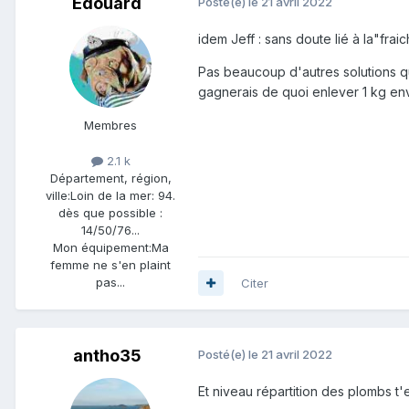
Edouard
Posté(e)
le 21 avril 2022
idem Jeff : sans doute lié à la"fr
Pas beaucoup d'autres solutions que
gagnerais de quoi enlever 1 kg env
Membres
2.1 k
Département, région,
ville:
Loin de la mer: 94.
dès que possible :
14/50/76...
Mon équipement:
Ma
femme ne s'en plaint
pas...
Citer
antho35
Posté(e)
le 21 avril 2022
Et niveau répartition des plombs t