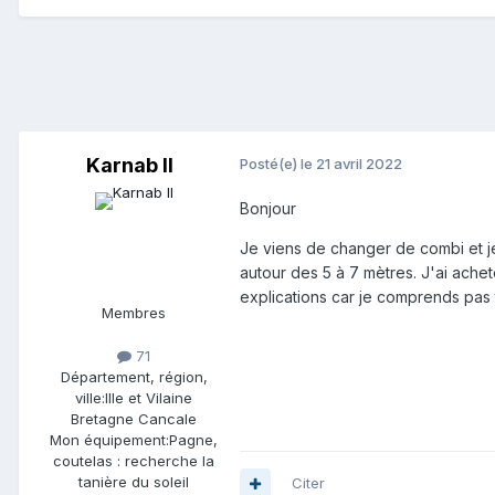
Karnab II
Posté(e)
le 21 avril 2022
Bonjour
Je viens de changer de combi et je
autour des 5 à 7 mètres. J'ai achet
explications car je comprends pas 
Membres
71
Département, région,
ville:
Ille et Vilaine
Bretagne Cancale
Mon équipement:
Pagne,
coutelas : recherche la
tanière du soleil
Citer