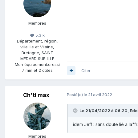
Membres
5.3 k
Département, région,
ville:
Ille et Vilaine,
Bretagne, SAINT
MEDARD SUR ILLE
Mon équipement:
cressi
7 mm et 2 otites
Citer
Ch'ti max
Posté(e)
le 21 avril 2022
Le 21/04/2022 à 06:20,
Edo
idem Jeff : sans doute lié à la
Membres