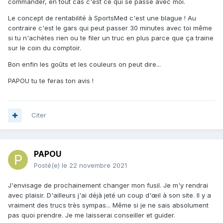
commander, en tout cas c'est ce qui se passe avec moi.
mais je suis tombé sur le padraste qui ma pas laisser
Le concept de rentabilité à SportsMed c'est une blague ! Au
tomber...et je le remercierais toujours...pour sont du sens
contraire c'est le gars qui peut passer 30 minutes avec toi même
commercial ..
.!!!
😎
si tu n'achètes rien ou te filer un truc en plus parce que ça traine
sur le coin du comptoir.
Bon enfin les goûts et les couleurs on peut dire...
SportsMed c'est un cran au dessus,
PAPOU tu te feras ton avis !
ça dépend pour qui...je ne dirait pas ça...!!
car tout les éco sont pas toujours les même....là preuve !
🤣
mais deux binôme on été conseiller par sport med sur du
Citer
MATOS..fusil et palmes...!!
il ne mon pas écouter et jurais que par les conseille de
sport med.... tampi pour eux...HA.ha.ha..
PAPOU
résultat, quelque jour après l'achat , il était dégouter du
Posté(e)
le 22 novembre 2021
matos... Qu'il venais d'acheter ...!
🤣
J'envisage de prochainement changer mon fusil. Je m'y rendrai
je leur répondait fallait m'écouter...Ha.ha..a..
😁
avec plaisir. D'ailleurs j'ai déjà jeté un coup d'œil à son site. Il y a
vraiment des trucs très sympas... Même si je ne sais absolument
trop tard maintenant, il vous reste la solution D... mais
pas quoi prendre. Je me laisserai conseiller et guider.
vite tout a la vente sur le bon coin..!!! et rachète toit du