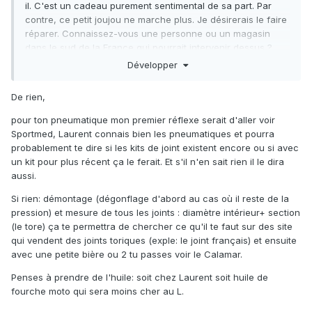
il. C'est un cadeau purement sentimental de sa part. Par
contre, ce petit joujou ne marche plus. Je désirerais le faire
réparer. Connaissez-vous une personne ou un magasin
dans le sud de la France qui pourrait intervenir dessus ?
Merci à vous.
Développer
De rien,
pour ton pneumatique mon premier réflexe serait d'aller voir
Sportmed, Laurent connais bien les pneumatiques et pourra
probablement te dire si les kits de joint existent encore ou si avec
un kit pour plus récent ça le ferait. Et s'il n'en sait rien il le dira
aussi.
Si rien: démontage (dégonflage d'abord au cas où il reste de la
pression) et mesure de tous les joints : diamètre intérieur+ section
(le tore) ça te permettra de chercher ce qu'il te faut sur des site
qui vendent des joints toriques (exple: le joint français) et ensuite
avec une petite bière ou 2 tu passes voir le Calamar.
Penses à prendre de l'huile: soit chez Laurent soit huile de
fourche moto qui sera moins cher au L.