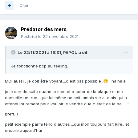
Citer
chez MOI, j'appelle ça des fau ku...!!
🧻
il préfère fermer leur gueule et perdre des tunes ...a se fer
chiez ,a essayer de tout revendre sur face de bouc ou
autres...cite...lol
Prédator des mers
Posté(e)
le 22 novembre 2021
chacun sont truc ..., comme tu dit, les gout et les
couleur....hi.hi.ii
😁
Le 22/11/2021 à 16:31,
PAPOU
a dit :
S'ils n'ont pas en stock ils proposent généralement de
Je fonctionne bcp au feeling.
commander, en tout cas c'est ce qui se passe avec moi.
MOI aussi , je doit être voyant....c'est pas possible .
.ha.ha.a
😁
oui, t'inquiète, il l'on déjà fait pour moi aussi pour une
canne de 13 du mini-stene...et autres.. ( NORMAL, c'est la
je le sen de suite quand le mec et a coter de la plaque et me
moindre des chose...!
)
🤗
conseille un truc.. que lui même ne sait jamais servi...mais qui a
attendu surement pour vouloir le vendre que c'était de la bal ....!!
breff.. !
ou te filer un truc en plus parce que ça traine sur le coin
du comptoir.
petit exemple parmi tend d'autres ...qui mon toujours fait Rire.. et
encore aujourd'hui ,
j'espère que c'est pas un masque covid...
😁
ma...ma...mia...