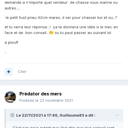
demande a n'importe quel vendeur de chasse sous marine ou
autres.....
Bon enfin les goûts et les couleurs on peut dire...
le petit fusil pneu 42cm mares...il ser pour chasser koi et ou...?
comme tu le dit si bien , pas facile avec toute les couleur
qui existe...pour faire le bon choix...lol
et tu verra leur réponse...! ça te donnera une idée si le mec en
face et de bon conseil...
ou tu peut passer au suivant lol
😁
a plouff
..
Citer
Prédator des mers
Posté(e)
le 22 novembre 2021
Le 22/11/2021 à 17:49,
Guillaume83
a dit :
C’est pas pour autant que j’irai dire que leur conseil sont