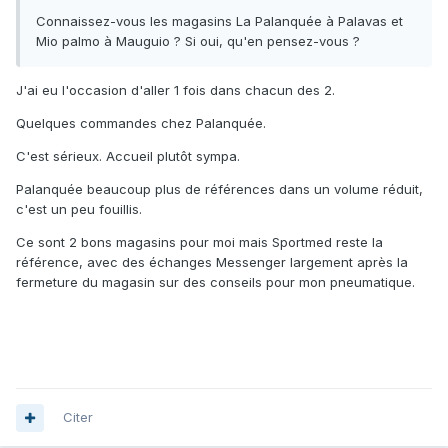
Connaissez-vous les magasins La Palanquée à Palavas et
Mio palmo à Mauguio ? Si oui, qu'en pensez-vous ?
Bref les erreurs d’appréciation ça arrivent à tout le monde ,
même au pro.
J'ai eu l'occasion d'aller 1 fois dans chacun des 2.
et heureusement', c'est en faisant des erreurs
Quelques commandes chez Palanquée.
d'appréciation que l'on devient de vrais ""pro"" pour pas
C'est sérieux. Accueil plutôt sympa.
les reproduire sur le prochain client...
Palanquée beaucoup plus de références dans un volume réduit,
mais encore pour ça ,
c'est un peu fouillis.
faut savoir les reconnaitre pour pouvoir avancer...et maitre
Ce sont 2 bons magasins pour moi mais Sportmed reste la
ça fiertés de coter ...
pour quelque temps pour rebondir
🧻
référence, avec des échanges Messenger largement après la
toujours plus haut
lol
😎
fermeture du magasin sur des conseils pour mon pneumatique.
tien ça me fait penser a une chanson ....ha.ha..a
aller plus
haut..
Citer