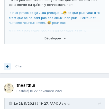
de la merde ou qu’ils n’y connaissent rien!
je n'ai jamais dit ça ....ou presque ...
se que jeux veut dire
😁
c'est que se ne sont pas des dieux non plus, l'erreur et
humaine heureusement...
pour eux ,
😅
MAIS faut pas croire non plus au per Noel les yeux
fermer....!
🧐
Développer
Tes potes n’ont peut être pas été assez clair sur leur
besoins ,
si...si....au contraire ,plus que claire.., ils sont retourner
Citer
d'ailleurs plusieurs fois pour avoir les meilleurs conseille du
""monde"" avant de sauter le pas...!!
thearthur
leurs attentes ou ont succombés aux truc dernier cri qui ne
Posté(e)
le 22 novembre 2021
leur convenait pas.
Le 21/11/2021 à 19:27,
PAPOU
a dit :
là, je suis plutôt d'accord avec toi...! ça dut faire perturber
les conseilles...
..lol
😁