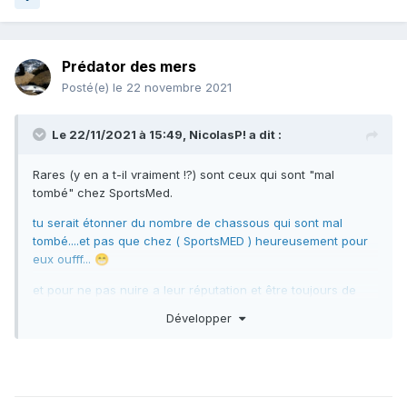
Prédator des mers
Posté(e)
le 22 novembre 2021
Le 22/11/2021 à 15:49,
NicolasP!
a dit :
Rares (y en a t-il vraiment !?) sont ceux qui sont "mal
tombé" chez SportsMed.
tu serait étonner du nombre de chassous qui sont mal
tombé....et pas que chez ( SportsMED ) heureusement pour
eux oufff...
😁
et pour ne pas nuire a leur réputation et être toujours de
bon copin... copin...
lol
😁
Développer
il n'ose pas aller les revoir pour leur ramener leur
camelote... (car déjà un peut servi pour tester "obliger..!) qui
ne convient pas du tout,.. du tout..., au feu artifice qu'il
espérait avec tout les bon conseilles...de proO...!!!