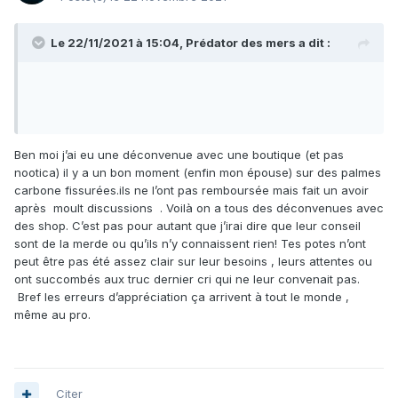
mais qui Sai... le per noël va bientôt passer , c'est bon de
rêver un peut surtout en se moment avec le covid..lol
Le 22/11/2021 à 15:04,
Prédator des mers
a dit :
tu sera bien conseiller et tu fera le bon choix du matoss..,
chez Sport med.. , hi.hi.iii ....fait toi plaisir....
a ploufff....!
Ben moi j’ai eu une déconvenue avec une boutique (et pas
nootica) il y a un bon moment (enfin mon épouse) sur des palmes
carbone fissurées.ils ne l’ont pas remboursée mais fait un avoir
après moult discussions . Voilà on a tous des déconvenues avec
des shop. C’est pas pour autant que j’irai dire que leur conseil
sont de la merde ou qu’ils n’y connaissent rien! Tes potes n’ont
peut être pas été assez clair sur leur besoins , leurs attentes ou
ont succombés aux truc dernier cri qui ne leur convenait pas.
Bref les erreurs d’appréciation ça arrivent à tout le monde ,
même au pro.
Citer