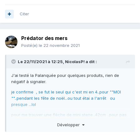
Citer
Prédator des mers
Posté(e)
le 22 novembre 2021
Le 22/11/2021 à 12:25,
NicolasP!
a dit :
J'ai testé la Palanquée pour quelques produits, rien de
négatif à signaler.
je confirme , se fut le seul qui c'est mi en 4..pour ""MOI
""..pendant les fête de noël...ou tout étai a l'arrêt ou
presque ...lol
pour me trouver une flèche de mini stene .42cm ..pour pas
que je rate mon GROS loup ...loupx.XL...de Noel....!!!
Développer
alors que tout les autres même ""sportsMED""" na pas
chercher plus loin , car il n'avais pas en stock...!!!