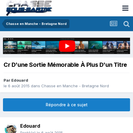
Chasse en Manche - Bretagne Nord
Cr D'une Sortie Mémorable À Plus D'un Titre
Par
Edouard
le 6 août 2015
dans
Chasse en Manche - Bretagne Nord
Répondre à ce sujet
Edouard
Posté(e)
le 6 août 2015