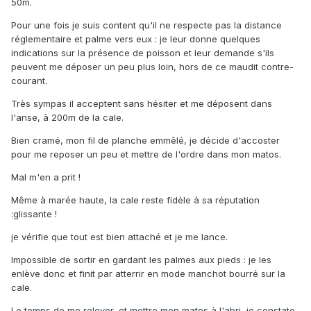
50m.
Pour une fois je suis content qu'il ne respecte pas la distance
réglementaire et palme vers eux : je leur donne quelques
indications sur la présence de poisson et leur demande s'ils
peuvent me déposer un peu plus loin, hors de ce maudit contre-
courant.
Très sympas il acceptent sans hésiter et me déposent dans
l'anse, à 200m de la cale.
Bien cramé, mon fil de planche emmêlé, je décide d'accoster
pour me reposer un peu et mettre de l'ordre dans mon matos.
Mal m'en a prit !
Même à marée haute, la cale reste fidèle à sa réputation
:glissante !
je vérifie que tout est bien attaché et je me lance.
Impossible de sortir en gardant les palmes aux pieds : je les
enlève donc et finit par atterrir en mode manchot bourré sur la
cale.
Le temps de me relever, et mettre mon matos à l'abri, je constate