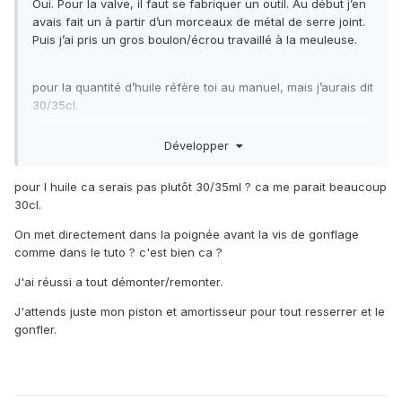
Oui. Pour la valve, il faut se fabriquer un outil. Au début j’en
avais fait un à partir d’un morceaux de métal de serre joint.
Puis j’ai pris un gros boulon/écrou travaillé à la meuleuse.
pour la quantité d’huile réfère toi au manuel, mais j’aurais dit
30/35cl.
Développer
fait attention quand tu démontes le régulateur a bien
repérer comment est vissé l’écrou. Il faudra essayer de le
pour l huile ca serais pas plutôt 30/35ml ? ca me parait beaucoup
remettre de la même manière sinon ça peut vite faire chier.
30cl.
On met directement dans la poignée avant la vis de gonflage
courage
😅
comme dans le tuto ? c'est bien ca ?
J'ai réussi a tout démonter/remonter.
J'attends juste mon piston et amortisseur pour tout resserrer et le
gonfler.