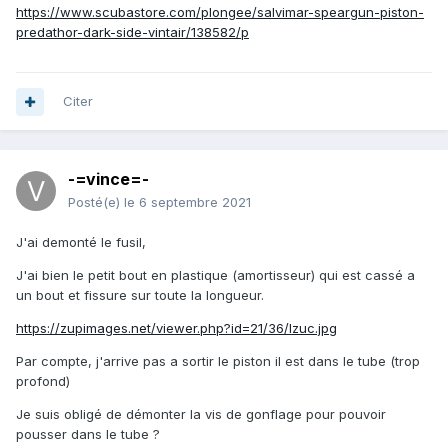
https://www.scubastore.com/plongee/salvimar-speargun-piston-
predathor-dark-side-vintair/138582/p
Citer
-=vince=-
Posté(e)
le 6 septembre 2021
J'ai demonté le fusil,
J'ai bien le petit bout en plastique (amortisseur) qui est cassé a
un bout et fissure sur toute la longueur.
https://zupimages.net/viewer.php?id=21/36/lzuc.jpg
Par compte, j'arrive pas a sortir le piston il est dans le tube (trop
profond)
Je suis obligé de démonter la vis de gonflage pour pouvoir
pousser dans le tube ?