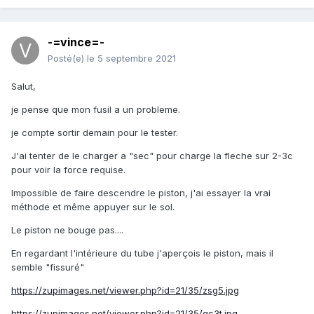
-=vince=-
Posté(e)
le 5 septembre 2021
Salut,
je pense que mon fusil a un probleme.
je compte sortir demain pour le tester.
J'ai tenter de le charger a "sec" pour charge la fleche sur 2-3c
pour voir la force requise.
Impossible de faire descendre le piston, j'ai essayer la vrai
méthode et même appuyer sur le sol.
Le piston ne bouge pas....
En regardant l'intérieure du tube j'aperçois le piston, mais il
semble "fissuré"
https://zupimages.net/viewer.php?id=21/35/zsg5.jpg
https://zupimages.net/viewer.php?id=21/35/qc3t.jpg