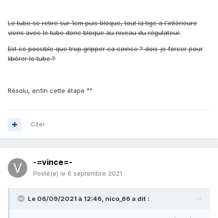
Le tube se retire sur 1cm puis bloque, tout la tige a l'intérieure
viens avec le tube donc bloque au niveau du régulateur.
Est ce possible que trop gripper ca coince ? dois-je forcer pour
libérer le tube ?
Résolu, enfin cette étape ^^
Citer
-=vince=-
Posté(e)
le 6 septembre 2021
Le 06/09/2021 à 12:46,
nico_66
a dit :