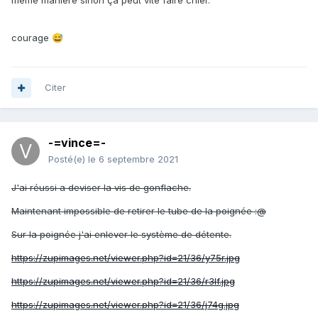
même manière sinon ça peut vite faire chier.
courage
😅
Citer
-=vince=-
Posté(e)
le 6 septembre 2021
J'ai réussi a deviser la vis de gonflache.
Maintenant impossible de retirer le tube de la poignée
:@
Sur la poignée j'ai enlever le système de détente.
https://zupimages.net/viewer.php?id=21/36/y75r.jpg
https://zupimages.net/viewer.php?id=21/36/r3lf.jpg
https://zupimages.net/viewer.php?id=21/36/j74g.jpg