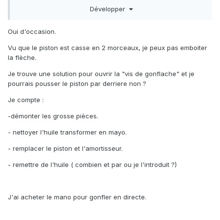
job. Donc y’a moyen qu’il faille le changer également.
Développer
pour la cause, Je penche pour un essai du fusil hors de
Oui d'occasion.
l’eau. (Ou encore pire: tir sans la flèche).
Vu que le piston est casse en 2 morceaux, je peux pas emboiter
la flèche.
Je trouve une solution pour ouvrir la "vis de gonflache" et je
pourrais pousser le piston par derriere non ?
Je compte
:
-démonter les grosse pièces.
- nettoyer l'huile transformer en mayo.
- remplacer le piston et l'amortisseur.
- remettre de l'huile ( combien et par ou je l'introduit ?)
J'ai acheter le mano pour gonfler en directe.