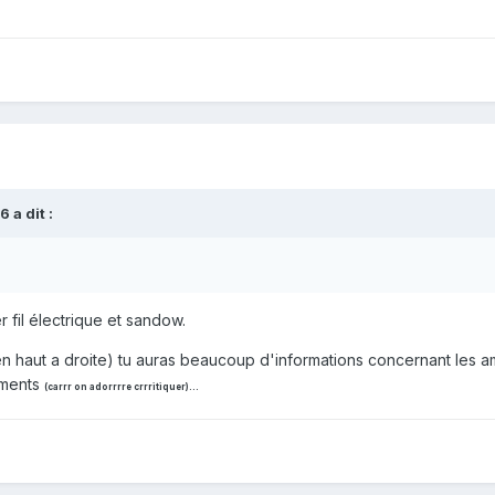
66
a dit :
r fil électrique et sandow.
e (en haut a droite) tu auras beaucoup d'informations concernant l
ements
(carrr on adorrrre crrritiquer)...