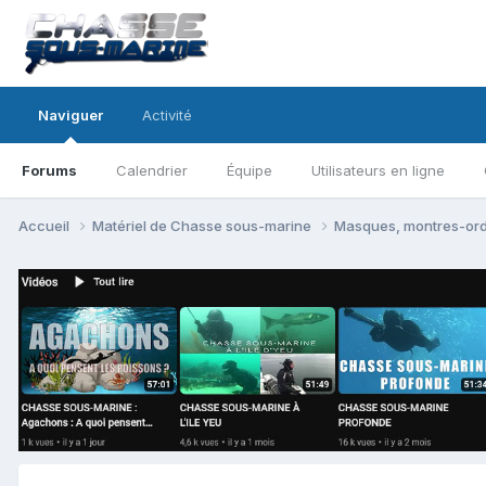
Naviguer
Activité
Forums
Calendrier
Équipe
Utilisateurs en ligne
Accueil
Matériel de Chasse sous-marine
Masques, montres-ordi,