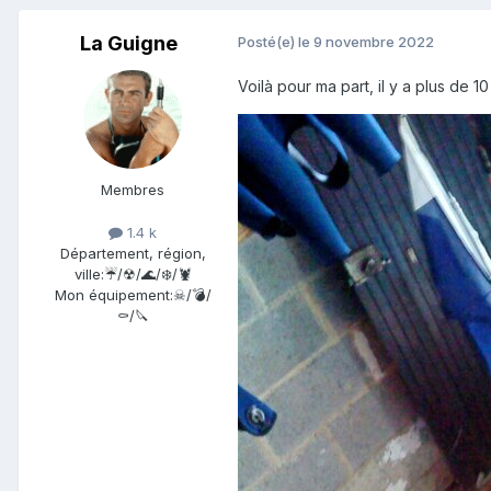
La Guigne
Posté(e)
le 9 novembre 2022
Voilà pour ma part, il y a plus de 
Membres
1.4 k
Département, région,
ville:
☔/☢/🌊/❄️/🦞
Mon équipement:
☠/💣/
⚰️/🔪