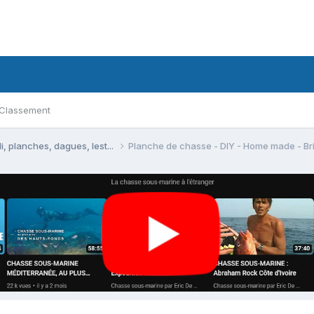
Classement
 planches, dagues, lest...
Planche de chasse - DIY - Home made - Br