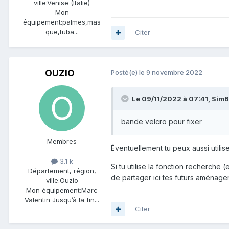
ville:
Venise (Italie)
Mon
équipement:
palmes,mas
que,tuba...
Citer
OUZIO
Posté(e)
le 9 novembre 2022
Le 09/11/2022 à 07:41,
Sim
bande velcro pour fixer
Membres
Éventuellement tu peux aussi utilise
3.1 k
Si tu utilise la fonction recherch
Département, région,
de partager ici tes futurs aménag
ville:
Ouzio
Mon équipement:
Marc
Valentin Jusqu’à la fin...
Citer