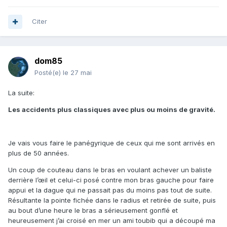
pas de pain et ça vous évite de boire l’océan une fois à la
surface en cas de problème.
Citer
Je ne parle pas de votre équilibrage, de votre combinaison
qui doit vous garder du froid, ou de ne pas avoir
consommer des produits licites ou pas avant notre activité,
dom85
ni d’avoir fait la fête ou rouler toute la nuit. Cela va de soi,
Posté(e)
le 27 mai
mais ce qui va sans le dire, va encore mieux en le disant.
La suite:
La majorité des accidents, intervient en fin de chasse, je
suppose que la fatigue s’accumule, le taux de O² dans
Les accidents plus classiques avec plus ou moins de gravité.
l’hémoglobine doit baisser, le froid aussi peut intervenir.
Mais surtout au bout de 2 ou 3 heures de chasse, on
descend plus profond et plus longtemps. Même moi avec
Je vais vous faire le panégyrique de ceux qui me sont arrivés en
toute l’expérience derrière, il m’arrive à la remontée de me
plus de 50 années.
dire heureusement que je n’ai pas tiré ce gros thon
, je me
suis laissé entrainer sous la zone de 25m à sa poursuite,
Un coup de couteau dans le bras en voulant achever un baliste
obnubilé par le poisson.
derrière l’œil et celui-ci posé contre mon bras gauche pour faire
appui et la dague qui ne passait pas du moins pas tout de suite.
Résultante la pointe fichée dans le radius et retirée de suite, puis
au bout d’une heure le bras a sérieusement gonflé et
heureusement j’ai croisé en mer un ami toubib qui a découpé ma