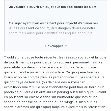
Je voudrais ouvrir un sujet sur les accidents de CSM
Ce sujet ayant bien évidement pour objectif d’éclairer les
jeunes qui lisent ce forum, aux dangers divers de notre
sport, mais aussi pour débattre des risques encourus.
En mémoire ces chiffres : en 2024, 11 accidents mortels sont
Développer
intervenus en France en chasse sous-marine. C’est
énorme ! La rubrique nécrologique s’allonge
dramatiquement. Ils n’étaient que de 1 ou 2 avant les années
T'oublie une cause toute récente : les réseaux sociaux et la lubie
2 000.(stats des pompiers de France)
de tout filmer , pas pour garder un souvenir personnel mais bien
pour étaler ça devant la terre entière pour se faire mousser,
Nous avons en mémoire des membres célèbres de notre
quitte à prendre un risque inconsidéré. Ça gangrène tous les
forum. Une pensée particulière pour ces personnes
loisirs et on ne compte plus les protagonistes ou les spectateurs
décédées dans l’exercice de notre activité si chérie.
qui ont payé de leur vie (ou de celle des autres) cet
exhibitionnisme 2.0 . Le sensationnalisme peut tuer au bord d'un
précipice ou lors d'un drift sur un parking aussi bien qu'au volant
La très grande majorité des accidents, pour ne pas dire la
en poussant sa caisse à fond sur l'autoroute que lors d'une
quasi-totalité, c’est la syncope suivit de la noyade. Et
séance de chasse sous-marine ou de wingsuit. Bien sûr les
également, la quasi-totalité des accidents mortels repose
sports extrêmes ont (presque) toujours existé mais la "civilisation
sur les épaules d’une catégorie de pratiquants : les