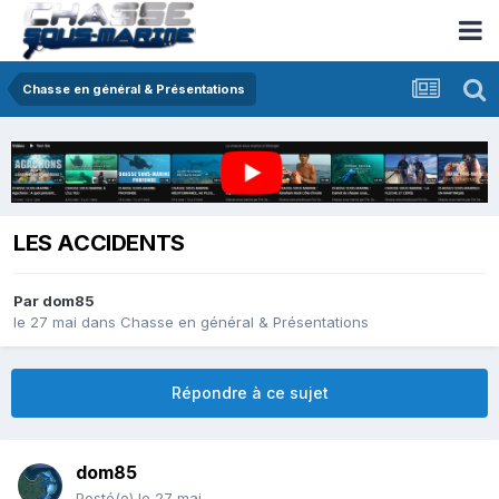
Chasse en général & Présentations
LES ACCIDENTS
Par
dom85
le 27 mai
dans
Chasse en général & Présentations
Répondre à ce sujet
dom85
Posté(e)
le 27 mai