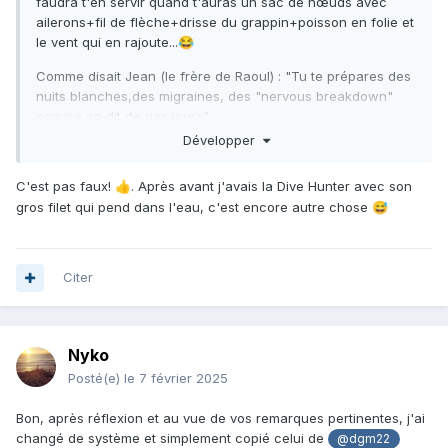
faudra t'en servir quand t'auras un sac de nœuds avec
ailerons+fil de flèche+drisse du grappin+poisson en folie et
le vent qui en rajoute...
😂
Comme disait Jean (le frère de Raoul)
:
"Tu te prépares des
nuits blanches,des migraines, des "nervous breakdown"
comme on dit de nos jours".
Développer
C'est pas faux!
. Après avant j'avais la Dive Hunter avec son
👍
gros filet qui pend dans l'eau, c'est encore autre chose
😅
Citer
Nyko
Posté(e)
le 7 février 2025
Bon, après réflexion et au vue de vos remarques pertinentes, j'ai
changé de système et simplement copié celui de
@dgm22