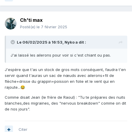
Ch'ti max
Posté(e)
le 7 février 2025
Le 06/02/2025 à 16:53,
Nyko
a dit :
J'ai laissé les ailerons pour voir si c'est chiant ou pas.
J'espère que t'as un stock de gros mots conséquent, faudra t'en
servir quand t'auras un sac de nœuds avec ailerons+fil de
flèche+drisse du grappin+poisson en folie et le vent qui en
rajoute...
😂
Comme disait Jean (le frère de Raoul)
:
"Tu te prépares des nuits
blanches,des migraines, des "nervous breakdown" comme on dit
de nos jours".
Citer