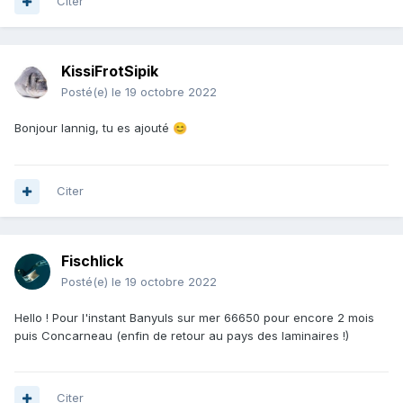
Citer
Accessible ici
:
Forum Chasse Sous Marine – Google My
Maps
Le principe est simple, vous m'indiquez un
lieu de
résidence
dans le monde pour que je puisse vous localiser,
KissiFrotSipik
surtout pas votre adresse mais un endroit pas loin et je
Posté(e)
le 19 octobre 2022
vous place sur la carte.
Si vous avez plusieurs résidences (les chanceux
) vous
😁
Bonjour lannig, tu es ajouté
😊
me les signalez.
Cela pourra permettre aux uns et aux autres de faire des
sorties ou des rencontres...
Citer
Voila je m'y suis inscrit, y a plus qu'à...
😎
PS : si jamais ça n'intéresse personne, je demanderai à
Fischlick
supprimer le sujet, pas de souci de ce coté la...
Posté(e)
le 19 octobre 2022
Hello ! Pour l'instant Banyuls sur mer 66650 pour encore 2 mois
puis Concarneau (enfin de retour au pays des laminaires !)
Citer