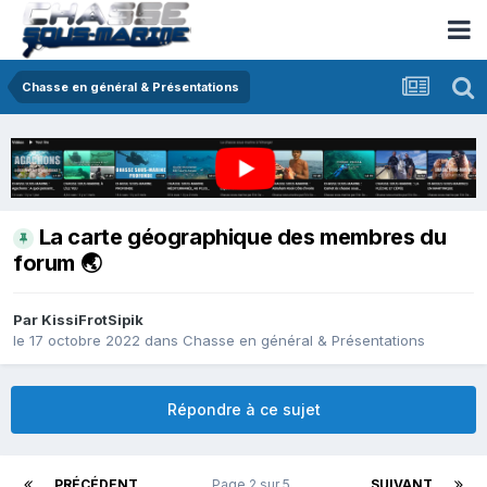
Chasse en général & Présentations
La carte géographique des membres du
forum ​🌏
Par
KissiFrotSipik
le 17 octobre 2022
dans
Chasse en général & Présentations
Répondre à ce sujet
PRÉCÉDENT
Page 2 sur 5
SUIVANT