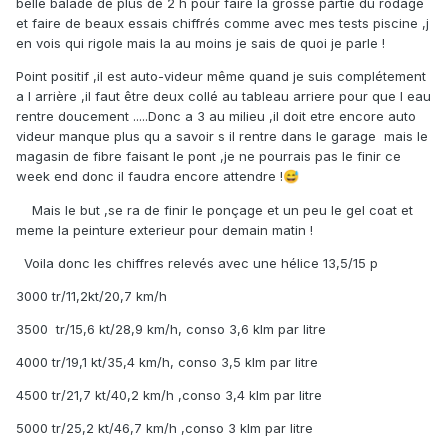
belle balade de plus de 2 h pour faire la grosse partie du rodage
et faire de beaux essais chiffrés comme avec mes tests piscine ,j
en vois qui rigole mais la au moins je sais de quoi je parle !
Point positif ,il est auto-videur même quand je suis complétement
a l arrière ,il faut être deux collé au tableau arriere pour que l eau
rentre doucement .....Donc a 3 au milieu ,il doit etre encore auto
videur manque plus qu a savoir s il rentre dans le garage mais le
magasin de fibre faisant le pont ,je ne pourrais pas le finir ce
week end donc il faudra encore attendre !
😅
Mais le but ,se ra de finir le ponçage et un peu le gel coat et
meme la peinture exterieur pour demain matin !
Voila donc les chiffres relevés avec une hélice 13,5/15 p
3000 tr/11,2kt/20,7 km/h
3500 tr/15,6 kt/28,9 km/h, conso 3,6 klm par litre
4000 tr/19,1 kt/35,4 km/h, conso 3,5 klm par litre
4500 tr/21,7 kt/40,2 km/h ,conso 3,4 klm par litre
5000 tr/25,2 kt/46,7 km/h ,conso 3 klm par litre