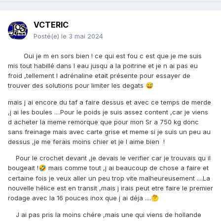
VCTERIC
Posté(e)
le 3 mai 2024
Oui je m en sors bien ! ce qui est fou c est que je me suis
mis tout habillé dans l eau jusqu a la poitrine et je n ai pas eu
froid ,tellement l adrénaline etait présente pour essayer de
trouver des solutions pour limiter les degats
😅
mais j ai encore du taf a faire dessus et avec ce temps de merde
,j ai les boules ....Pour le poids je suis assez content ,car je viens
d acheter la meme remorque que pour mon Sr a 750 kg donc
sans freinage mais avec carte grise et meme si je suis un peu au
dessus ,je me ferais moins chier et je l aime bien !
Pour le crochet devant ,je devais le verifier car je trouvais qu il
bougeait !
mais comme tout ,j ai beaucoup de chose a faire et
🤣
certaine fois je veux aller un peu trop vite malheureusement ....La
nouvelle hélice est en transit ,mais j irais peut etre faire le premier
rodage avec la 16 pouces inox que j ai déja ....
🤔
J ai pas pris la moins chére ,mais une qui viens de hollande