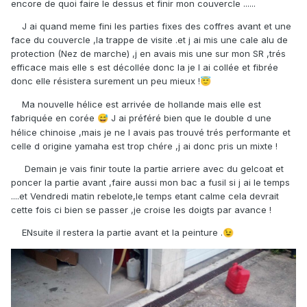
encore de quoi faire le dessus et finir mon couvercle ......
J ai quand meme fini les parties fixes des coffres avant et une
face du couvercle ,la trappe de visite .et j ai mis une cale alu de
protection (Nez de marche) ,j en avais mis une sur mon SR ,trés
efficace mais elle s est décollée donc la je l ai collée et fibrée
donc elle résistera surement un peu mieux !
😇
Ma nouvelle hélice est arrivée de hollande mais elle est
fabriquée en corée
J ai préféré bien que le double d une
😅
hélice chinoise ,mais je ne l avais pas trouvé trés performante et
celle d origine yamaha est trop chére ,j ai donc pris un mixte !
Demain je vais finir toute la partie arriere avec du gelcoat et
poncer la partie avant ,faire aussi mon bac a fusil si j ai le temps
....et Vendredi matin rebelote,le temps etant calme cela devrait
cette fois ci bien se passer ,je croise les doigts par avance !
ENsuite il restera la partie avant et la peinture .
😉