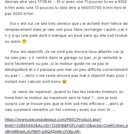
devrais etre vers 17/18 kt .....Et si avec une 11 pouces tu es a 6100
tr/mn avec une 13 pouces tu dois etre a 5600/5700 tr/mn mini et
pas 5000 tr/mn .
Oui c est sur ce site trés serieux que j ai acheté mon hélice de
remplacement mais je vais voir pour faire recharger l autre ,car il
n y a qu une pale dont il manque un bout sans qu elle soit tordue
ou autre
.
🤔
Pour les objectifs ,ils ne sont pas encore tous atteints car je
ne sais pas s il rentre dans le garage ou pas ,si je remonte a
bord facilement ou pas ,si le moteur guide ne va pas le
déséquilibré et s il passera une mer un peu difficile correctement
ou pas ! .....donc il me reste encore pas mal d objectif mais pour l
instant mes calculs sont bons
😅
Je viens de repenser ,quand tu fais tes relevés moteurs ,tu
trime bien le moteur au maximum vers le haut ? ...moi je suis
surpris car je trouve pas que le trim soit trés efficace ....alors je
vais surement remettre un foil comme j avais sur mon Sr .....
https://www.piecesbateaux.com/PBSCProduct.asp?
ItmID=32895442&AccID=132818&PGFLngID=0&gclid=CjwKCAjwi_e
xBhA8EiwA_kU1MrP-p9QASmM_OV6pJW-