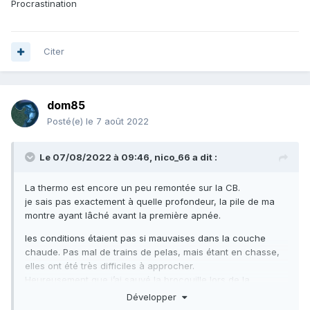
Procrastination
Citer
dom85
Posté(e)
le 7 août 2022
Le 07/08/2022 à 09:46,
nico_66
a dit :
La thermo est encore un peu remontée sur la CB.
je sais pas exactement à quelle profondeur, la pile de ma
montre ayant lâché avant la première apnée.
les conditions étaient pas si mauvaises dans la couche
chaude. Pas mal de trains de pelas, mais étant en chasse,
elles ont été très difficiles à approcher.
Heureusement que j’ai sauvé la brocouille lors de la
première apnée avec un joli marbré
Développer