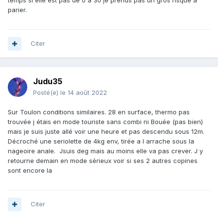
temps si elle est pas de 0 à 30 je prends pas un gros risque à
parier.
Citer
Judu35
Posté(e)
le 14 août 2022
Sur Toulon conditions similaires. 28 en surface, thermo pas
trouvée j étais en mode touriste sans combi ni Bouée (pas bien)
mais je suis juste allé voir une heure et pas descendu sous 12m.
Décroché une seriolette de 4kg env, tirée a l arrache sous la
nageoire anale. Jsuis deg mais au moins elle va pas crever. J y
retourne demain en mode sérieux voir si ses 2 autres copines
sont encore la
Citer