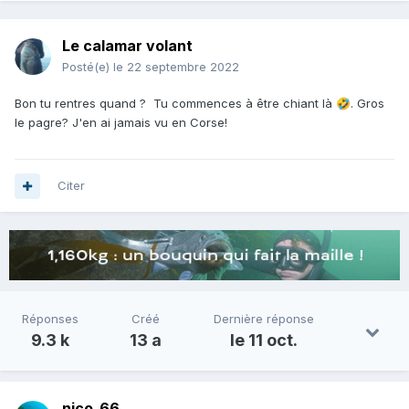
Le calamar volant
Posté(e)
le 22 septembre 2022
Bon tu rentres quand ? Tu commences à être chiant là
. Gros
🤣
le pagre? J'en ai jamais vu en Corse!
Citer
Réponses
Créé
Dernière réponse
9.3 k
13 a
le 11 oct.
nico_66