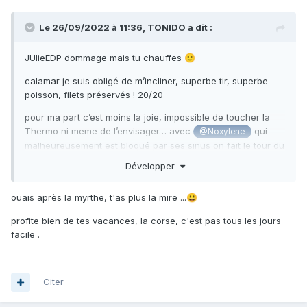
Le 26/09/2022 à 11:36,
TONIDO
a dit :
JUlieEDP dommage mais tu chauffes
🙂
calamar je suis obligé de m’incliner, superbe tir, superbe
poisson, filets préservés ! 20/20
pour ma part c’est moins la joie, impossible de toucher la
Thermo ni meme de l’envisager… avec
qui
@Noxylene
malheureusement est bloqué par ses sinus on fait le tour du
golfe sans vraiment croiser de vie.
Développer
sur 33m je croise des poissons de surface
:
les thonines
(c’est dire si la vie doit être basse)
ouais après la myrthe, t'as plus la mire ...
😃
j’en ai vu plusieurs fois mais celle ci me paraissent correcte
profite bien de tes vacances, la corse, c'est pas tous les jours
à l’inverse des précédentes… abusé par la visu corse je
facile .
lache un tir ouïes a une thonine beaucoup plus proche et
plus petite qu’espérée
😅
Citer
ça aura au moins le mérite de nous faire sourire. Et assure
une petite entrée sashimi ce soir.