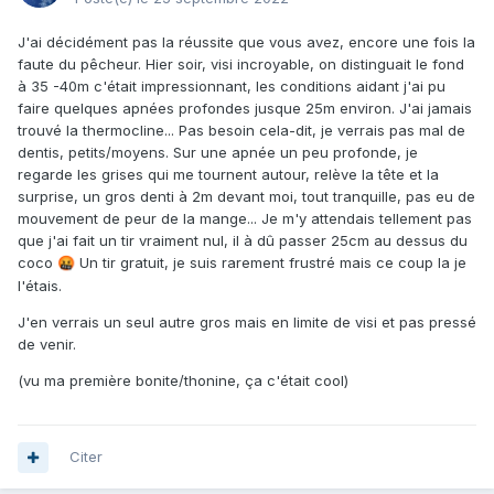
J'ai décidément pas la réussite que vous avez, encore une fois la
faute du pêcheur. Hier soir, visi incroyable, on distinguait le fond
à 35 -40m c'était impressionnant, les conditions aidant j'ai pu
faire quelques apnées profondes jusque 25m environ. J'ai jamais
trouvé la thermocline... Pas besoin cela-dit, je verrais pas mal de
dentis, petits/moyens. Sur une apnée un peu profonde, je
regarde les grises qui me tournent autour, relève la tête et la
surprise, un gros denti à 2m devant moi, tout tranquille, pas eu de
mouvement de peur de la mange... Je m'y attendais tellement pas
que j'ai fait un tir vraiment nul, il à dû passer 25cm au dessus du
coco
Un tir gratuit, je suis rarement frustré mais ce coup la je
🤬
l'étais.
J'en verrais un seul autre gros mais en limite de visi et pas pressé
de venir.
(vu ma première bonite/thonine, ça c'était cool)
Citer