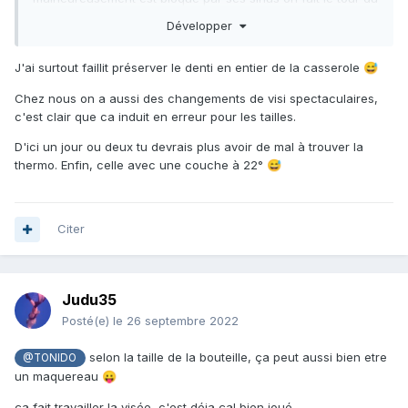
golfe sans vraiment croiser de vie.
Développer
sur 33m je croise des poissons de surface
:
les thonines
(c’est dire si la vie doit être basse)
J'ai surtout faillit préserver le denti en entier de la casserole
😅
j’en ai vu plusieurs fois mais celle ci me paraissent correcte
Chez nous on a aussi des changements de visi spectaculaires,
à l’inverse des précédentes… abusé par la visu corse je
c'est clair que ca induit en erreur pour les tailles.
lache un tir ouïes a une thonine beaucoup plus proche et
D'ici un jour ou deux tu devrais plus avoir de mal à trouver la
plus petite qu’espérée
😅
thermo. Enfin, celle avec une couche à 22°
😅
ça aura au moins le mérite de nous faire sourire. Et assure
une petite entrée sashimi ce soir.
Citer
Judu35
Posté(e)
le 26 septembre 2022
selon la taille de la bouteille, ça peut aussi bien etre
@TONIDO
un maquereau
😛
ça fait travailler la visée, c'est déja ça! bien joué