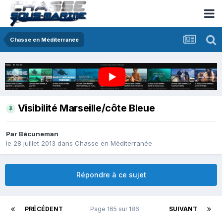
Chasse en Méditerranée
Visibilité Marseille/côte Bleue
Par
Bécuneman
le 28 juillet 2013
dans
Chasse en Méditerranée
Répondre à ce sujet
PRÉCÉDENT
Page 165 sur 186
SUIVANT