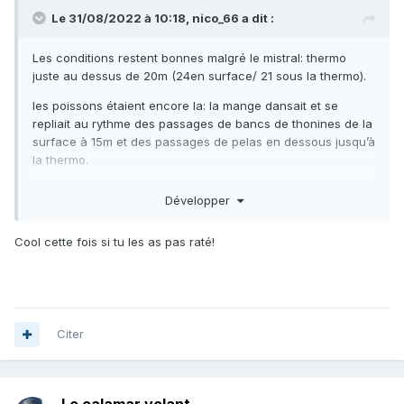
Le 31/08/2022 à 10:18,
nico_66
a dit :
Les conditions restent bonnes malgré le mistral: thermo
juste au dessus de 20m (24en surface/ 21 sous la thermo).
les poissons étaient encore la: la mange dansait et se
repliait au rythme des passages de bancs de thonines de la
surface à 15m et des passages de pelas en dessous jusqu’à
la thermo.
j’ai encore pu tirer 4 fois: 2 grosses pelas décrochées
,
😭
Développer
mais une thonine et une pela correcte mises au sec. Je
progresse! j’ai même trouvé un muret (sûrement le même
Cool cette fois si tu les as pas raté!
que le tien Ju
).
😉
Citer