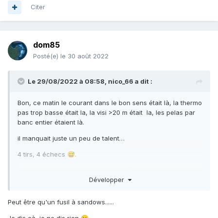
Citer
dom85
Posté(e)
le 30 août 2022
Le 29/08/2022 à 08:58,
nico_66
a dit :
Bon, ce matin le courant dans le bon sens était là, la thermo
pas trop basse était la, la visi >20 m était la, les pelas par
banc entier étaient là.
il manquait juste un peu de talent…
4 tirs, 4 échecs
.
😅
va falloir corriger ça car la pela fumée se fait rare dans
Développer
mon congèlo
Peut être qu'un fusil à sandows......
Je dis çà, je ne dis rien