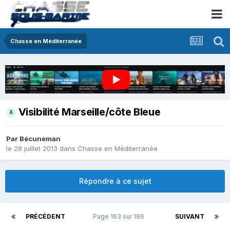
Chasse en Méditerranée
Visibilité Marseille/côte Bleue
Par
Bécuneman
le 28 juillet 2013
dans
Chasse en Méditerranée
Répondre à ce sujet
PRÉCÉDENT
Page 163 sur 186
SUIVANT