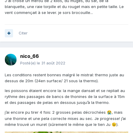
J'ai croisé un mérou de 2 kilos, du muges, du sar, de la
blanquette, une raie torpille et du rouget mais en petite taille. Le
vent commençait à se lever. je sors brocouille...
Citer
nico_66
Posté(e)
le 31 août 2022
Les conditions restent bonnes malgré le mistral: thermo juste au
dessus de 20m (24en surface/ 21 sous la thermo).
les poissons étaient encore la: la mange dansait et se repliait au
rythme des passages de bancs de thonines de la surface à 15m
et des passages de pelas en dessous jusqu’à la thermo.
j’ai encore pu tirer 4 fois: 2 grosses pelas décrochées
, mais
😭
une thonine et une pela correcte mises au sec. Je progresse! j’ai
même trouvé un muret (sûrement le même que le tien Ju
).
😉