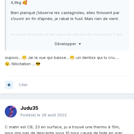
4,9kg
🥰
Bien planqué j’observe les castagnoles, elles finissent par
s’ouvrir en fin d’apnée, je rabat le fusil. Mais rien de vient.
je passe la pointe et les yeux au dessus de ma pierre, il est
là tout calme. A quelques chose près la même action que le
Développer
gros du début août. je le laisse virer mais il démarre ce qui
excuse mon tir
😅
oupsss....
Jai la vue qui baisse....
..un dentixx qui lu cru.....
😁
😁
..félicitation ....
😉
😎
Citer
Judu35
Posté(e)
le 28 août 2022
C matin est CB, 23 en surface, ju a trouvé une thermo à 15m,
pour moi pas de descente sous 10 pour cause de bide en vrac.