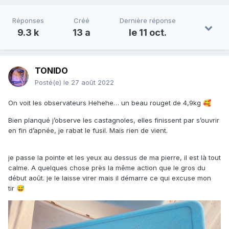
Réponses
Créé
Dernière réponse
9.3 k
13 a
le 11 oct.
TONIDO
Posté(e)
le 27 août 2022
On voit les observateurs Hehehe… un beau rouget de 4,9kg
🥰
Bien planqué j’observe les castagnoles, elles finissent par s’ouvrir
en fin d’apnée, je rabat le fusil. Mais rien de vient.
je passe la pointe et les yeux au dessus de ma pierre, il est là tout
calme. A quelques chose près la même action que le gros du
début août. je le laisse virer mais il démarre ce qui excuse mon
tir
😅