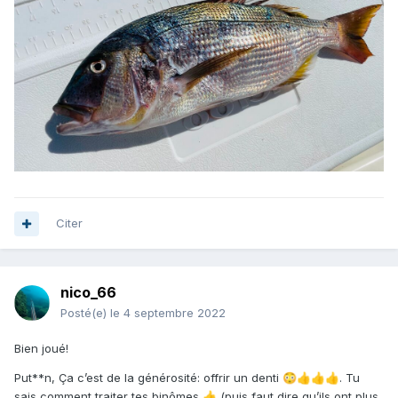
Citer
nico_66
Posté(e)
le 4 septembre 2022
Bien joué!
Put**n, Ça c’est de la générosité: offrir un denti
. Tu
😳
👍
👍
👍
sais comment traiter tes binômes
(puis faut dire qu’ils ont plus
👍