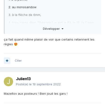
2. au monosandow
3. à la flèche de 6mm,
4. hors zones dites "Eldorado" => exit le 83, le 13, la Corse
(y'a que le 06 accessible à la palme qui compte)
Développer
5. parmi la liste suivante: "Denti/Daurade/Sériole" avec une
ça fait quand même plaisir de voir que certains retiennent les
liste accessoire de sauve brecouille tolérée:
règles
😍
"Bonites/chapons/rougets". Le reste c'est soit des sacs
plastiques, soit de la merde!
Citer
Julien13
Posté(e)
le 19 septembre 2022
Mazeltov aux posteurs ! Bien joué les gars !