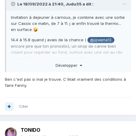
Le 18/09/2022 à 21:40,
Judu35
a dit :
Invitation à dejeuner à carnoux, je combine avec une sortie
sur Cassis ce matin, de 7 à 11. j ai enfin trouvé la thermo...
en surface
🤪
14.4 à 15.8 quand j avais de la chance (
@jipeeme13
encore pire que ton pronostic), un sirop de canne bien
chiant pour regarder au fond, surtout avec une visi au rdv
(genre 15m). Pas de poisson d toute façon, je me rabats sur
la soupe et les trous. Sortie avec un muge, un labre et
Développer
surtout un sar et une belle mostelle faits dans le même trou
Ben c'est pas si mal je trouve. C'était vraiment des conditions à
faire Fanny.
Citer
TONIDO