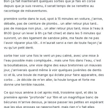
Bon ça fait maintenant quelques sorties que je fais en corse
depuis que je suis revenu, il serait temps de se remettre au
racontage de mésaventures.
première sortie dans le sud, spot à 15 minutes en voiture, j'arrive,
déballe, pas de ceinture de plombs... un aller retour plus tard...
pas de masque non plus... un aller retour plus tard, mise à l'eau à
8h30 (pour un lever à 6h ça fait chier) et dans les 5 minutes qui
suivront, un des ligament de sandow pète, ma faute de ne pas
l'avoir réparer plus tôt... il m'aurait servi a rien de toute façon j'ai
vu qu'un petit denti.
sortie hier soir une fois le vent un peu calmé, avec une mise à
l'eau possible mais compliquée... mais une fois dans l'eau, c'est
la bouillabaisse, une visie digne des eaux bretonnes un mauvais
jour, j'arriverais quand même à voir quelques juvéniles de dentis
ici et là, une boule de mange qui éclate pour faire apparaitre, des
corbs ... Je décide de m'en aller, la houle longue et forte me
donne une terrible nausée.
Ce qui nous amène à cet après midi, troisième spot, et dès la
première apnée "profonde" sur 16m et un magnifique banc de
bécunes m'arrive dessus, je laisse passer les petites en espérant
que les plus grosses se rapprochent, mais rien n'y fait elles