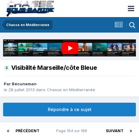
Chasse en Méditerranée
Visibilité Marseille/côte Bleue
Par
Bécuneman
le 28 juillet 2013
dans
Chasse en Méditerranée
Répondre à ce sujet
PRÉCÉDENT
Page 164 sur 186
SUIVANT