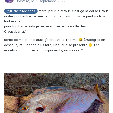
Posté(e)
le 19 septembre 2022
merci pour le retour, c’est ça la corse il faut
@julienétaitdéjàpris
rester concentré car même un « mauvais jour » ça peut sortir à
tout moment….
pour ton barracuda je ne peux que te conseiller les
Croustibarrat’
sortie ce matin, moi aussi j’ai trouvé la Thermo
(20degres en
😂
dessous) et 3 apnée plus tard, une joue se présente
. Les
😶
murets sont colorés et omniprésents, où suis-je !?