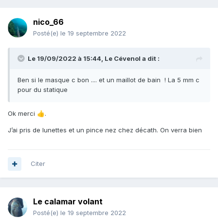
Bref même si ça compte pour du beurre Tonido, Régale toi
bien
😉
nico_66
Nous on va juste bien pleurer en voyant tes posts!
Posté(e)
le 19 septembre 2022
Le 19/09/2022 à 15:44,
Le Cévenol
a dit :
Bref, Rien à voir, mais je suis bien content. Une place s'est
libérée au club d'apnée: je commence Jeudi soir. Question
Ben si le masque c bon .... et un maillot de bain ! La 5 mm c
à la con: faut amener quoi?Niveau combi j'ai juste ma 5mm,
pour du statique
un shorty. Au niveau masque j'ai cru comprendre qu'il fallait
des lunettes et pince nez. Le masque c'est pas bon?
Ok merci
.
👍
J’ai pris de lunettes et un pince nez chez décath. On verra bien
Citer
Le calamar volant
Posté(e)
le 19 septembre 2022