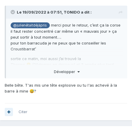
Le 19/09/2022 à 07:51,
TONIDO
a dit :
merci pour le retour, c’est ça la corse
@julienétaitdéjàpris
il faut rester concentré car même un « mauvais jour » ça
peut sortir à tout moment….
pour ton barracuda je ne peux que te conseiller les
Croustibarrat’
sortie ce matin, moi aussi j’ai trouvé la
Thermo
(20degres en dessous) et 3 apnée plus tard,
😂
une joue se présente
. Les murets sont colorés et
😶
Développer
omniprésents, où suis-je !?
Belle bête. T'as mis une tête explosive ou tu l'as achevé à la
barre à mine
?
😅
Citer