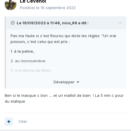
Le Cévenol
Posté(e)
le 19 septembre 2022
Le 19/09/2022 à 11:48,
nico_66
a dit :
Pas ma faute si c'est Rourou qui dicte les règles: "Un vrai
poisson, c'est celui qui est pris :
1. à la palme,
2. au monosandow
3. à la flèche de 6mm,
4. hors zones dites "Eldorado" => exit le 83, le 13, la Corse
Développer
(y'a que le 06 accessible à la palme qui compte)
Ben si le masque c bon .... et un maillot de bain ! La 5 mm c pour
5. parmi la liste suivante: "Denti/Daurade/Sériole" avec une
du statique
liste accessoire de sauve brecouille tolérée:
"Bonites/chapons/rougets". Le reste c'est soit des sacs
plastiques, soit de la merde!
Citer