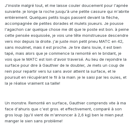
J'insiste malgré tout, et me laisse couler doucement pour l'apnée
suivante. je longe la roche jusqu'à une petite cassure qui m'abrite
entièrement. Quelques petits loups passent devant la flèche,
accompagnée de petites dorades et mulets joueurs. Je pousse
l'agachon car quelque chose me dit que le poste est bon. à peine
cette pensée esquissée, je vois une tête monstrueuse descendre
vers moi depuis la droite. j'ai juste mon petit pneu MATC en 42,
sans moulinet, mais il est proche. Je tire dans louïe, il est bien
tapé, mais alors que je commence la remonté en le bridant, je
vois que le MATC est loin d'avoir traversé. Au lieu de rejoindre la
surface pour dire à Gauthier de le doubler, Je mets un coup de
rein pour repartir vers lui sans avoir atteint la surface, et le
poursuit en récupérant le fil à la main. je le saisi par les ouïes, et
la je réalise vraiment sa taille!
Un monstre. Remonté en surface, Gauthier comprends vite à ma
face d'ahuris que c'est gros. et effectivement, comparé à son
gros loup (qu'il vient de m'annoncer à 2,6 kg) ben le mien peut
manger le sien sans problème!