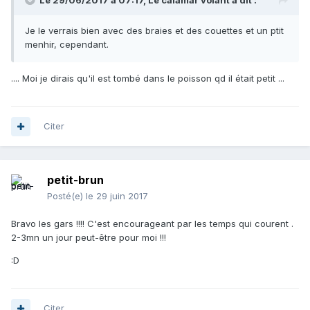
Le 29/06/2017 à 07:17, Le calamar volant a dit :
Je le verrais bien avec des braies et des couettes et un ptit
menhir, cependant.
.... Moi je dirais qu'il est tombé dans le poisson qd il était petit ...
Citer
petit-brun
Posté(e)
le 29 juin 2017
Bravo les gars !!!! C'est encourageant par les temps qui courent .
2-3mn un jour peut-être pour moi !!!
:D
Citer