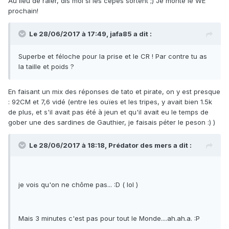
Au lieu de râler, dis moi si les cèpes sortent ;) Je monte le WE
prochain!
Le 28/06/2017 à 17:49, jafa85 a dit :
Superbe et féloche pour la prise et le CR ! Par contre tu as
la taille et poids ?
En faisant un mix des réponses de tato et pirate, on y est presque
: 92CM et 7,6 vidé (entre les ouïes et les tripes, y avait bien 1.5k
de plus, et s'il avait pas été à jeun et qu'il avait eu le temps de
gober une des sardines de Gauthier, je faisais péter le peson :) )
Le 28/06/2017 à 18:18, Prédator des mers a dit :
je vois qu'on ne chôme pas... :D ( lol )
Mais 3 minutes c'est pas pour tout le Monde....ah.ah.a. :P