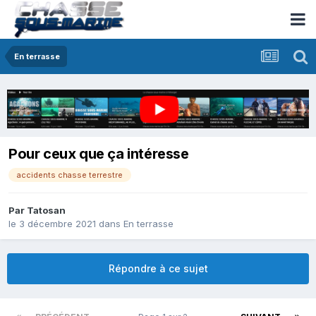
En terrasse
Pour ceux que ça intéresse
accidents chasse terrestre
Par
Tatosan
le 3 décembre 2021
dans
En terrasse
Répondre à ce sujet