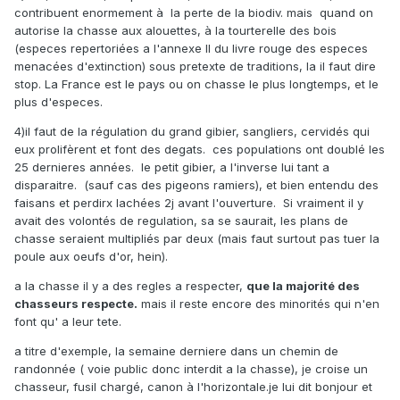
contribuent enormement à la perte de la biodiv. mais quand on
autorise la chasse aux alouettes, à la tourterelle des bois
(especes repertoriées a l'annexe II du livre rouge des especes
menacées d'extinction) sous pretexte de traditions, la il faut dire
stop. La France est le pays ou on chasse le plus longtemps, et le
plus d'especes.
4)il faut de la régulation du grand gibier, sangliers, cervidés qui
eux prolifèrent et font des degats. ces populations ont doublé les
25 dernieres années. le petit gibier, a l'inverse lui tant a
disparaitre. (sauf cas des pigeons ramiers), et bien entendu des
faisans et perdirx lachées 2j avant l'ouverture. Si vraiment il y
avait des volontés de regulation, sa se saurait, les plans de
chasse seraient multipliés par deux (mais faut surtout pas tuer la
poule aux oeufs d'or, hein).
a la chasse il y a des regles a respecter,
que la majorité des
chasseurs respecte.
mais il reste encore des minorités qui n'en
font qu' a leur tete.
a titre d'exemple, la semaine derniere dans un chemin de
randonnée ( voie public donc interdit a la chasse), je croise un
chasseur, fusil chargé, canon à l'horizontale.je lui dit bonjour et