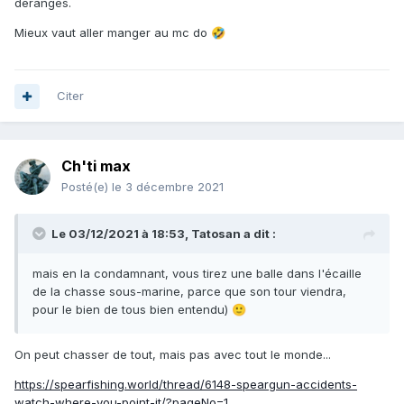
dérangés.
Mieux vaut aller manger au mc do
🤣
Citer
Ch'ti max
Posté(e)
le 3 décembre 2021
Le 03/12/2021 à 18:53,
Tatosan
a dit :
mais en la condamnant, vous tirez une balle dans l'écaille
de la chasse sous-marine, parce que son tour viendra,
pour le bien de tous bien entendu)
🙂
On peut chasser de tout, mais pas avec tout le monde...
https://spearfishing.world/thread/6148-speargun-accidents-
watch-where-you-point-it/?pageNo=1