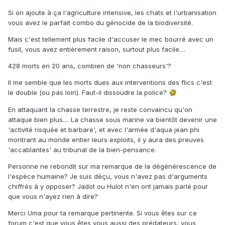
Si on ajoute à ça l'agriculture intensive, les chats et l'urbanisation
vous avez le parfait combo du génocide de la biodiversité.
Mais c'est tellement plus facile d'accuser le mec bourré avec un
fusil, vous avez entièrement raison, surtout plus facile....
428 morts en 20 ans, combien de 'non chasseurs'?
Il me semble que les morts dues aux interventions des flics c'est
le double (ou pas loin). Faut-il dissoudre la police?
🤣
En attaquant la chasse terrestre, je reste convaincu qu'on
attaque bien plus.... La chasse sous marine va bientôt devenir une
'activité risquée et barbare', et avec l'armée d'aqua jean phi
montrant au monde entier leurs exploits, il y aura des preuves
'accablantes' au tribunal de la bien-pensance.
Personne ne rebondit sur ma remarque de la dégénérescence de
l'espèce humaine? Je suis déçu, vous n'avez pas d'arguments
chiffrés à y opposer? Jadot ou Hulot n'en ont jamais parlé pour
que vous n'ayez rien à dire?
Merci Uma pour ta remarque pertinente. Si vous êtes sur ce
forum c'est que vous êtes vous aussi des prédateurs, vous