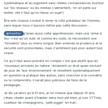
systématique et du jugement sans réelles connaissances (surtour
sur 'les réseaux' où les médias s'alimentent, 'on en parle sur
twitter, vite il faut qu'on fasse un sujet')
Être anti-chasse conduit à renier le côté prédateur de l'homme,
sans lequel nous n'aurions même pas cette discussion ...
jj'avais aussi cette appréhension, mais une 'arme à
@thearthur
feu' n'est qu'un outil, et comme les outils, ils nécessitent une
'formation' plus ou moins longue. Bien entendu la prudence et la
sécurité sont primordiales, mais n'anhihilent pas pour autant tout
risque.
Ce qu'il faut aussi prendre en compte c'est que plutôt que les
'nouveaux arrivants en nature' réclament un droit quasi exclusif
de jouir de 'leur environnement' et remettent systématiquement
en question la pratique des autres, sans chercher à la connaître
ou la comprendre, il serait plus judicieux de faire de la
pédagogie...
Je dis ça alors qu'à 41 ans, je ne chasse que depuis 10 ans,
j'étais citadin avant d'habiter dans mon ptit bled, je suis VTTiste,
cueilleur de champignons, 'petit jogger' en trail...