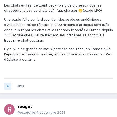
tirs sont très loin d'avoir un réel impact.
Il ne faut pas
Les chats en France tuent deux fois plus d'oiseaux que les
etre aussi sur lorsqu'on y connait rien
chasseurs, c'est les chats qu'il faut chasser
(étude LPO)
😁
Presque aucun n'assume le fait que c'est pour le plaisir de
Une étude faite sur la disparition des espèces endémiques
manger ce qu'il a chassé, ceux de mes élèves qui chassent
d'Australie a fait ce résultat que 20 millions d'animaux sont tués
c'est soit pour dezinguer du pseudo nuisible soit pour le
chaque nuit par les chats et les renards importés d'Europe depuis
trophée mais aucun ne m'a spontanément parlé de cuisiner,
1800 et quelques. Heureusement, les indigènes se sont mis à
partage des captures, etc.
trouver le chat goutteux
Il y a plus de grands animaux(cervidés et suidés) en France qu'à
l'époque de François premier, et c'est grace aux chasseurs, n'en
déplaise à certains
Citer
rouget
Posté(e)
le 4 décembre 2021