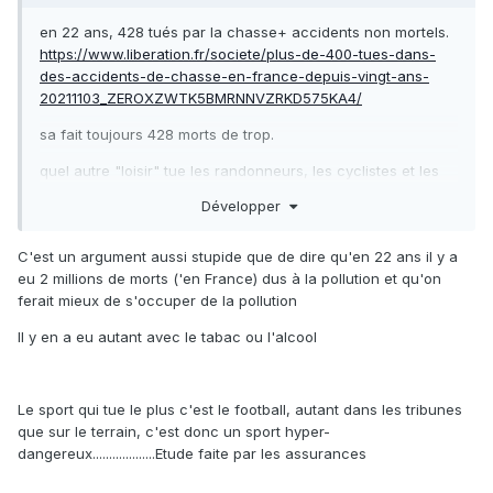
en 22 ans, 428 tués par la chasse+ accidents non mortels.
https://www.liberation.fr/societe/plus-de-400-tues-dans-
des-accidents-de-chasse-en-france-depuis-vingt-ans-
20211103_ZEROXZWTK5BMRNNVZRKD575KA4/
sa fait toujours 428 morts de trop.
quel autre "loisir" tue les randonneurs, les cyclistes et les
cueilleurs de champignons?
Développer
qu'on s’occupe vraiment du grand gibier a diminuer les
effectifs, et qu'on laisse le reste tranquille. les "nuisibles " le
C'est un argument aussi stupide que de dire qu'en 22 ans il y a
sont pour qui? l'homme bien entendu. l'ecosysteme a
eu 2 millions de morts ('en France) dus à la pollution et qu'on
besoins de nettoyeurs, renards et compagnie.
ferait mieux de s'occuper de la pollution
Il y en a eu autant avec le tabac ou l'alcool
Le sport qui tue le plus c'est le football, autant dans les tribunes
que sur le terrain, c'est donc un sport hyper-
dangereux...................Etude faite par les assurances