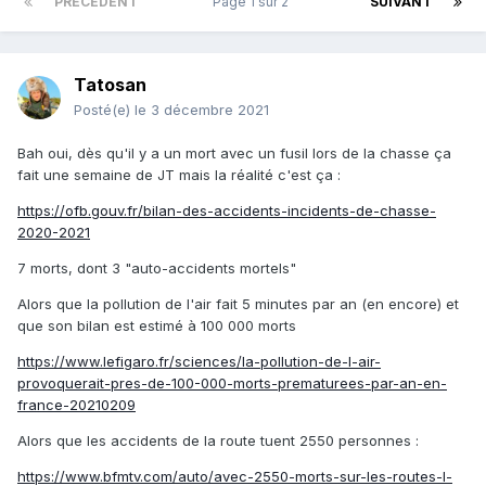
PRÉCÉDENT
Page 1 sur 2
SUIVANT
Tatosan
Posté(e)
le 3 décembre 2021
Bah oui, dès qu'il y a un mort avec un fusil lors de la chasse ça
fait une semaine de JT mais la réalité c'est ça :
https://ofb.gouv.fr/bilan-des-accidents-incidents-de-chasse-
2020-2021
7 morts, dont 3 "auto-accidents mortels"
Alors que la pollution de l'air fait 5 minutes par an (en encore) et
que son bilan est estimé à 100 000 morts
https://www.lefigaro.fr/sciences/la-pollution-de-l-air-
provoquerait-pres-de-100-000-morts-prematurees-par-an-en-
france-20210209
Alors que les accidents de la route tuent 2550 personnes :
https://www.bfmtv.com/auto/avec-2550-morts-sur-les-routes-l-