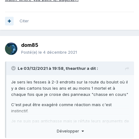
Citer
dom85
Posté(e)
le 4 décembre 2021
Le 03/12/2021 à 19:58,
thearthur
a dit :
Je sers les fesses à 2-3 endroits sur la route du boulot où il
y a des cartons tous les ans et au moins 1 mortel et à
chaque fois que je croise des panneaux "chasse en cours"
C'est peut être exagéré comme réaction mais c'est
instinctif.
Je ne suis pas antichasse mais je réfute leurs arguments de
régulation
, la plupart des espèces chassées n'en ont pas
Développer
besoin et celles pour lesquelles ça serait nécessaire les