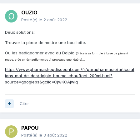
OUZIO
Posté(e)
le 2 août 2022
Deux solutions:
Trouver la place de mettre une bouillotte.
Ou les badigeonner avec du Dolpic
(G
râce à sa formule à base de piment
rouge, crée un échauffement qui provoque une légère)...
https://www.pharmashopdiscount.com/fr/parapharmacie/articulat
ions-mal-de-dos/dolpic-baume-chauffant-200ml.html?
source=googleps&gclid=CjwKCAjwlq
Citer
PAPOU
Posté(e)
le 3 août 2022