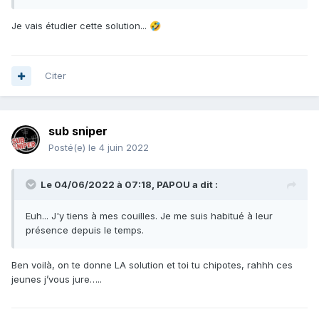
Je vais étudier cette solution...
🤣
Là c'est du lisse bien sûr...
🤭
Citer
sub sniper
Posté(e)
le 4 juin 2022
Le 04/06/2022 à 07:18,
PAPOU
a dit :
Euh... J'y tiens à mes couilles. Je me suis habitué à leur
présence depuis le temps.
Ben voilà, on te donne LA solution et toi tu chipotes, rahhh ces
jeunes j’vous jure…..