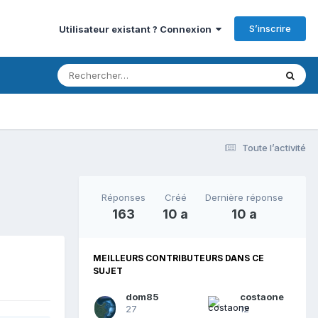
S’inscrire
Utilisateur existant ? Connexion
Toute l’activité
Réponses
Créé
Dernière réponse
163
10 a
10 a
MEILLEURS CONTRIBUTEURS DANS CE
SUJET
dom85
costaone
27
12