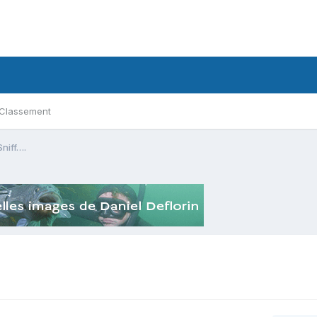
Classement
Sniff….