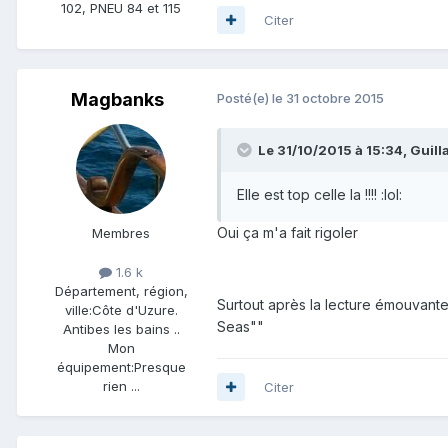
102, PNEU 84 et 115
Citer
Magbanks
Posté(e)
le 31 octobre 2015
Le 31/10/2015 à 15:34, Guill
Elle est top celle la !!!! :lol:
Oui ça m'a fait rigoler
Membres
1.6 k
Département, région,
Surtout après la lecture émouvante 
ville:
Côte d'Uzure.
Seas""
Antibes les bains ..
Mon
équipement:
Presque
rien ...
Citer