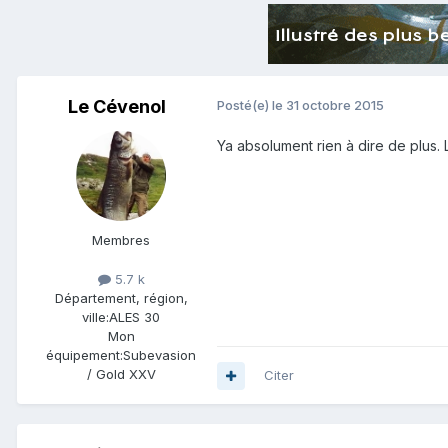
Le Cévenol
Posté(e)
le 31 octobre 2015
Ya absolument rien à dire de plus.
Membres
5.7 k
Département, région,
ville:
ALES 30
Mon
équipement:
Subevasion
/ Gold XXV
Citer