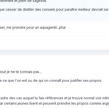
ertinent et plein de sagesse.
 que cesser de distiller des conseils pour paraître meilleur devrait ser
er, me prendre pour un aquagentil...pfuii
out je ne te connais pas...
de ce que l'on est ou de qui on connaît pour justifier ses propos.
cadre des cas auquel tu fais références et je trouve normal voir mê
car certains jeunes lisent et peuvent prendre les propos comme arge