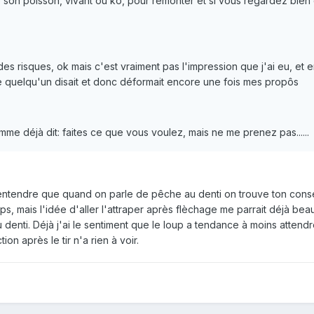
e son poisson, vivant ou ko, pour remonter et si vous regardez bien 
 des risques, ok mais c'est vraiment pas l'impression que j'ai eu, et 
e quelqu'un disait et donc déformait encore une fois mes propôs
mme déjà dit: faites ce que vous voulez, mais ne me prenez pas......
 entendre que quand on parle de pêche au denti on trouve ton conse
, mais l'idée d'aller l'attraper après flèchage me parrait déjà be
denti. Déjà j'ai le sentiment que le loup a tendance à moins attend
ion après le tir n'a rien à voir.