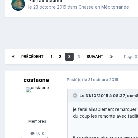
Par
fabiossimo
le 23 octobre 2015
dans
Chasse en Méditerranée
PRÉCÉDENT
1
2
3
4
SUIVANT
Page 3
costaone
Posté(e)
le 31 octobre 2015
Le 31/10/2015 à 08:37, dom85
je ferai aimablement remarquer 
du coup les remonte avec facilit
Membres
1.6 k