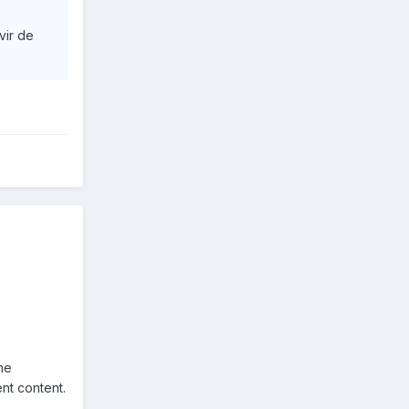
vir de
me
nt content.