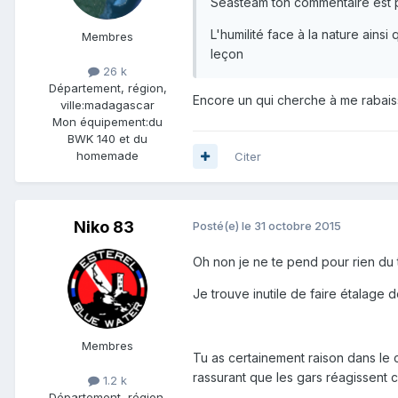
Seasteam ton commentaire est p
L'humilité face à la nature ainsi
Membres
leçon
26 k
Département, région,
Encore un qui cherche à me rabaiss
ville:
madagascar
Mon équipement:
du
BWK 140 et du
homemade
Citer
Niko 83
Posté(e)
le 31 octobre 2015
Oh non je ne te pend pour rien du t
Je trouve inutile de faire étalage 
Membres
Tu as certainement raison dans le 
rassurant que les gars réagissent 
1.2 k
Département, région,