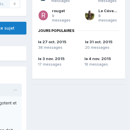
messages
messages
és
0
rouget
Le Cévenol
9
8
messages
messages
e sujet
JOURS POPULAIRES
le 27 oct. 2015
le 31 oct. 2015
38 messages
20 messages
le 3 nov. 2015
le 4 nov. 2015
17 messages
16 messages
gotent et