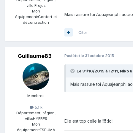
ville:
Frejus
Mon
Mais rassure toi Aquajeanphi accro
équipement:
Confort et
décontraction
Citer
Guillaume83
Posté(e)
le 31 octobre 2015
Le 31/10/2015 à 12:11, Niko 83
Mais rassure toi Aquajeanphi ac
Membres
5.1 k
Département, région,
ville:
HYERES
Elle est top celle la !!!! :lol:
Mon
équipement:
ESPUMA