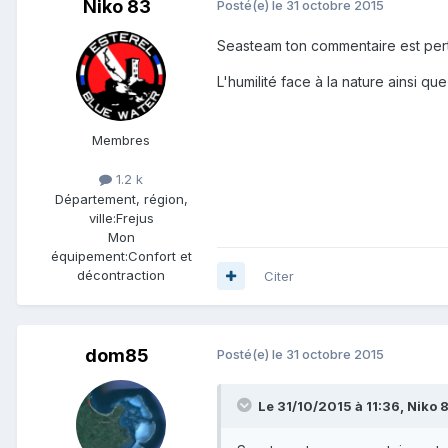
Niko 83
Posté(e)
le 31 octobre 2015
Seasteam ton commentaire est pert
L'humilité face à la nature ainsi qu
Membres
1.2 k
Département, région,
ville:
Frejus
Mon
équipement:
Confort et
décontraction
Citer
dom85
Posté(e)
le 31 octobre 2015
Le 31/10/2015 à 11:36, Niko 83