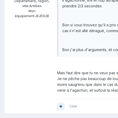
Il agachonne, tire et hop attrap
Département, région,
prendre 2/3 secondes
ville:
Antibes
Mon
équipement:
JEJESUB
Bon si vous trouvez qu'il a pris
cas il n'est allé déragué, comm
Bon j'ai plus d'arguments, et co
Mais faut dire que tu ne veux pas
Je ne pêche pas beaucoup de loups
moins saugrenu que dans le cas du 
venir à l'agachon, et surtout la réact
Citer