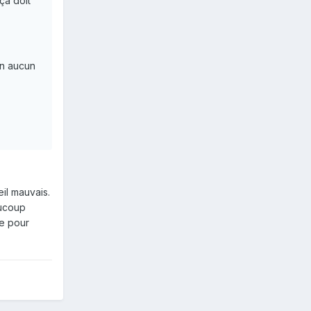
ça doit
en aucun
il mauvais.
aucoup
re pour