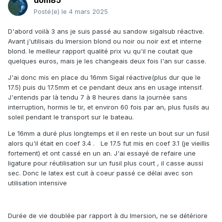
dom85
Posté(e)
le 4 mars 2025
D'abord voilà 3 ans je suis passé au sandow sigalsub réactive.
Avant j'utilisais du Imersion blond ou noir ou noir ext et interne
blond. le meilleur rapport qualité prix vu qu'il ne coutait que
quelques euros, mais je les changeais deux fois l'an sur casse.
J'ai donc mis en place du 16mm Sigal réactive(plus dur que le
17.5) puis du 17.5mm et ce pendant deux ans en usage intensif.
J'entends par là tendu 7 à 8 heures dans la journée sans
interruption, hormis le tir, et environ 60 fois par an, plus fusils au
soleil pendant le transport sur le bateau.
Le 16mm a duré plus longtemps et il en reste un bout sur un fusil
alors qu'il était en coef 3.4 . Le 17.5 fut mis en coef 3.1 (je vieillis
fortement) et ont cassé en un an. J'ai essayé de refaire une
ligature pour réutilisation sur un fusil plus court , il casse aussi
sec. Donc le latex est cuit à coeur passé ce délai avec son
utilisation intensive
Durée de vie doublée par rapport à du Imersion, ne se détériore