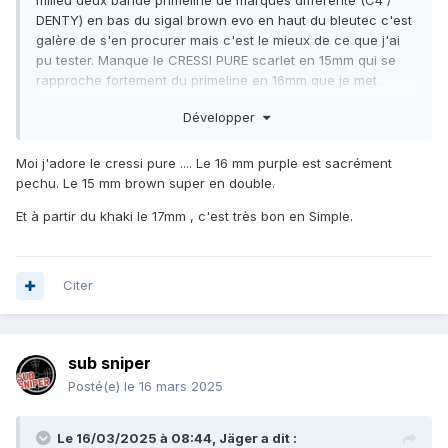
milieu deux bande primeline de marques différente (C4 /
DENTY) en bas du sigal brown evo en haut du bleutec c'est
galère de s'en procurer mais c'est le mieux de ce que j'ai
pu tester. Manque le CRESSI PURE scarlet en 15mm qui se
rapproche fortement du primeline en 16mm que je met
dérrière le bleutec..
Développer
Moi j'adore le cressi pure .... Le 16 mm purple est sacrément
pechu. Le 15 mm brown super en double.
Et à partir du khaki le 17mm , c'est très bon en Simple.
Citer
sub sniper
Posté(e)
le 16 mars 2025
Le 16/03/2025 à 08:44,
Jäger
a dit :