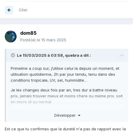
Citer
dom85
Posté(e)
le 15 mars 2025
Le 15/03/2025 à 03:58,
quebra
a dit :
Primeline a coup sur, j’utilise celui la depuis un moment, et
utilisation quotidienne, 2h par jour tendu, tenu dans des
conditions tropicale, UV, sel, hummidite…
Je les changes deux fois par an, tres dur a battre niveau
prix, jamais trouver mieux et moins chere ou meme prix. soit
en micro id ou normal
https://www.amazon.com.au/Spearit-8OD-Speargun-
Développer
Rubber-Orange/dp/B01MCR79G7
Est ce que tu confirmes que la dureté n'a pas de rapport avec la