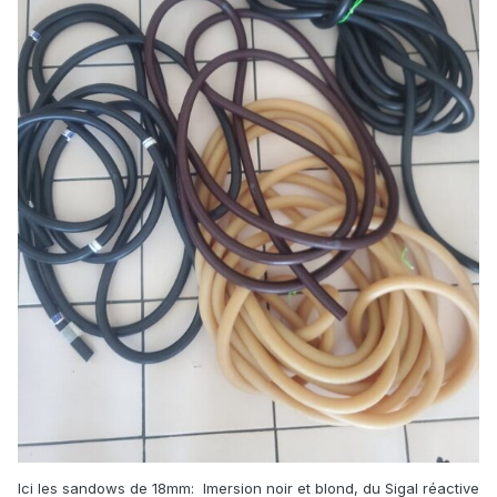
Ici les sandows de 18mm: Imersion noir et blond, du Sigal réactive