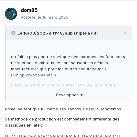
dom85
Posté(e)
le 16 mars 2025
Le 16/03/2025 à 11:48,
sub sniper
a dit :
en fait la plus part ne sont que des marques ,les fabricants
ne sont pas nombreux ce sont souvent les mêmes
manufacturier que pour les autres caoutchoucs (
Dunlop,yokohama etc..)
Primeline est fabricant les autres marques ne font que y
apposer leur logo ou peuvent faire fabriquer selon leur
Développer
cahier des charges ( Sigal )
Primeline fabrique lui même ses sandows depuis, longtemps
Sa méthode de production est complètement différente des
classiques en latex:
PROPRIETES MECANIQUES ET PHYSIQUES DU