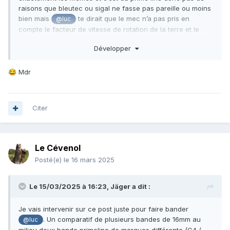
raisons que bleutec ou sigal ne fasse pas pareille ou moins
bien mais
te dirait que le mec n’a pas pris en
@luc
compte le facteur de vitesse de rotation de la terre et le
facteur vectoriel de frottement de sa fesse gauche et droite
Développer
au moment du tire
Mdr
😂
Citer
Le Cévenol
Posté(e)
le 16 mars 2025
Le 15/03/2025 à 16:23,
Jäger
a dit :
Je vais intervenir sur ce post juste pour faire bander
. Un comparatif de plusieurs bandes de 16mm au
@luc