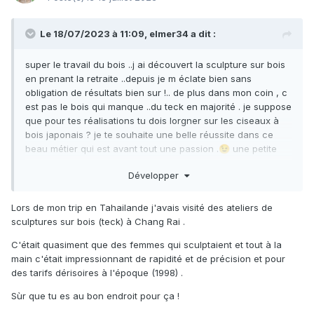
Le 18/07/2023 à 11:09,
elmer34
a dit :
super le travail du bois ..j ai découvert la sculpture sur bois
en prenant la retraite ..depuis je m éclate bien sans
obligation de résultats bien sur !.. de plus dans mon coin , c
est pas le bois qui manque ..du teck en majorité . je suppose
que pour tes réalisations tu dois lorgner sur les ciseaux à
bois japonais ? je te souhaite une belle réussite dans ce
beau métier qui est avant tout une passion .
une petite
😉
photo de mon taf . toujours dans les poissons
Développer
Lors de mon trip en Tahailande j'avais visité des ateliers de
sculptures sur bois (teck) à Chang Rai .
C'était quasiment que des femmes qui sculptaient et tout à la
main c'était impressionnant de rapidité et de précision et pour
des tarifs dérisoires à l'époque (1998) .
Sùr que tu es au bon endroit pour ça !