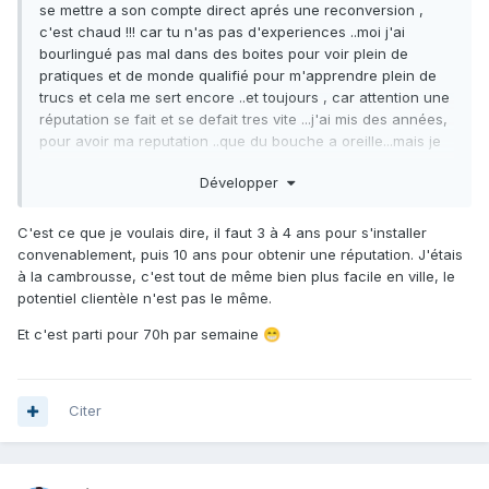
se mettre a son compte direct aprés une reconversion ,
c'est chaud !!! car tu n'as pas d'experiences ..moi j'ai
bourlingué pas mal dans des boites pour voir plein de
pratiques et de monde qualifié pour m'apprendre plein de
trucs et cela me sert encore ..et toujours , car attention une
réputation se fait et se defait tres vite ...j'ai mis des années,
pour avoir ma reputation ..que du bouche a oreille...mais je
peux me faire cartonner par un enc ...sur les reseaux
Développer
sociaux et j'en passe ....j'essaie de faire mon taf le mieux
possible ..trouver des gens qualifié ...dur tres dur ...j'ai que
des vieux ...eux ils sont a l'heure et ils bossent ...et surtout je
C'est ce que je voulais dire, il faut 3 à 4 ans pour s'installer
les respecte ..car certain patrons prennent le melon , sa
convenablement, puis 10 ans pour obtenir une réputation. J'étais
roule en audi et te snobe ...bref ...fait bien attention a toi ...et
à la cambrousse, c'est tout de même bien plus facile en ville, le
bon courage .
potentiel clientèle n'est pas le même.
Et c'est parti pour 70h par semaine
😁
Citer