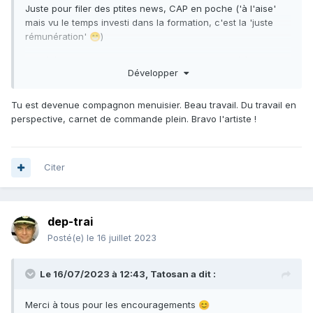
Juste pour filer des ptites news, CAP en poche ('à l'aise'
mais vu le temps investi dans la formation, c'est la 'juste
rémunération'
)
😁
Société en cours de constitution, SARLU, mais déjà sur les
Développer
rails depuis la fin des exams dont
-un meuble en chêne massif tout chevillé (sans colle, clou
Tu est devenue compagnon menuisier. Beau travail. Du travail en
ou vis et ps un gramme de panneaux indus!) pour présenter
perspective, carnet de commande plein. Bravo l'artiste !
à une épreuve d'exam.
-une terrasse surélevée/pergola/garde-corps et escalier
chez un pote, tout en assemblages (tenons/mortaises,
Citer
queues d'aronde, chevilles...)
-une cuisine d'été chez un client (10m de plan de travail en
chêne massif et piètement en chataigner)
dep-trai
D'autres trucs sympas à venir!
Posté(e)
le 16 juillet 2023
Bref.... Je suis désormais Menuisier Fabricant
😊
Le 16/07/2023 à 12:43,
Tatosan
a dit :
Objectif seulement du massif!
Merci à tous pour les encouragements
😊
Le maximum de beaux assemblages possible!