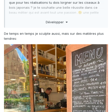
que pour tes réalisations tu dois lorgner sur les ciseaux à
bois japonais ? je te souhaite une belle réussite dans ce
beau métier qui est avant tout une passion .
une petite
😉
photo de mon taf . toujours dans les poissons
Développer
De temps en temps je sculpte aussi, mais sur des matières plus
tendres: