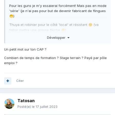
Pour les guns je m'y essaierai forcément! Mais pas en mode
'série' (je n'ai pas pour but de devenir fabricant de flingues
J'espère que vous pêchez pour moi
😅
)
😁
Vivement que je retourne butter des poissons!
Thuya et robinier pour le côté 'local' et résistant
(va
😊
falloir mettre une grosse flèche
)
😁
Développer
Pour le côté challenge, ça me dit bien d'essayer sans colle,
Gardez la pêche!!
clou ni vis
(pour la structure du moins, le méca ça me
😁
Un petit mot sur ton CAP ?
paraît plus compliqué
)
😅
Combien de temps de formation ? Stage terrain ? Payé par pôle
Bien vu Ludo pour l'aubier
, disons que j'étais vraiment
😁
emploi ?
très très juste en bois et n'avais pas le 'choix'.
(Mais en intérieur et huilé régulièrement, ça ne devrait pas
poser de problème!)
Citer
Tatosan
Posté(e)
le 17 juillet 2023