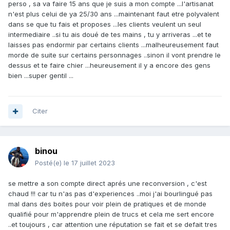
perso , sa va faire 15 ans que je suis a mon compte ...l'artisanat
n'est plus celui de ya 25/30 ans ...maintenant faut etre polyvalent
dans se que tu fais et proposes ...les clients veulent un seul
Et lorsque tu auras 70 ans, tu pourras prendre ta retraite
intermediaire ..si tu ais doué de tes mains , tu y arriveras ...et te
avec quelques doigts en moins, ce qui ne gène nullement
laisses pas endormir par certains clients ...malheureusement faut
pour armer ses arbalètes
😄
morde de suite sur certains personnages ..sinon il vont prendre le
dessus et te faire chier ...heureusement il y a encore des gens
bien ...super gentil ...
Citer
binou
Posté(e)
le 17 juillet 2023
se mettre a son compte direct aprés une reconversion , c'est
chaud !!! car tu n'as pas d'experiences ..moi j'ai bourlingué pas
mal dans des boites pour voir plein de pratiques et de monde
qualifié pour m'apprendre plein de trucs et cela me sert encore
..et toujours , car attention une réputation se fait et se defait tres