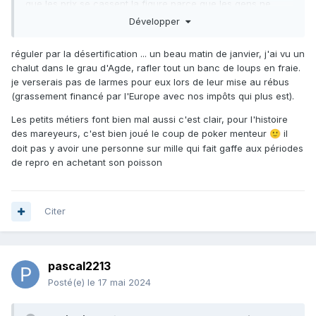
que les prix se cassent la figure parce que les gens ne
veulent plus de poisson grainé.Bon avec les mareyeurs faut
Développer
se méfier aussi,ça pue l'arnaque quand même.
réguler par la désertification ... un beau matin de janvier, j'ai vu un
Les grosses royales reviennent aussi mais là elle prennent
chalut dans le grau d'Agde, rafler tout un banc de loups en fraie.
cher.
je verserais pas de larmes pour eux lors de leur mise au rébus
(grassement financé par l'Europe avec nos impôts qui plus est).
Les petits métiers font bien mal aussi c'est clair, pour l'histoire
des mareyeurs, c'est bien joué le coup de poker menteur
il
🙂
doit pas y avoir une personne sur mille qui fait gaffe aux périodes
de repro en achetant son poisson
Citer
pascal2213
Posté(e)
le 17 mai 2024