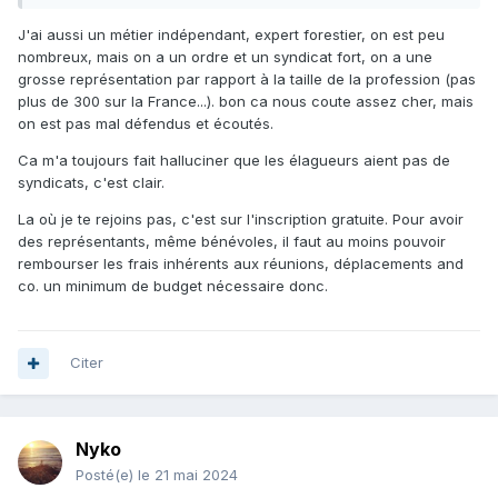
d'avancer dans le bon sens. Un seul groupe et pas
plusieurs. Ceux qui y arrivent obtiennent des choses, les
J'ai aussi un métier indépendant, expert forestier, on est peu
autres se font rouler dessus.
nombreux, mais on a un ordre et un syndicat fort, on a une
grosse représentation par rapport à la taille de la profession (pas
plus de 300 sur la France...). bon ca nous coute assez cher, mais
on est pas mal défendus et écoutés.
Ca m'a toujours fait halluciner que les élagueurs aient pas de
syndicats, c'est clair.
La où je te rejoins pas, c'est sur l'inscription gratuite. Pour avoir
des représentants, même bénévoles, il faut au moins pouvoir
rembourser les frais inhérents aux réunions, déplacements and
co. un minimum de budget nécessaire donc.
Citer
Nyko
Posté(e)
le 21 mai 2024