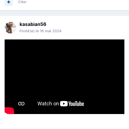
Citer
kasabian56
Posté(e)
le 16 mai 2024