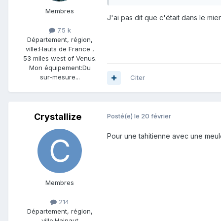
Membres
J'ai pas dit que c'était dans le mie
7.5 k
Département, région,
ville:
Hauts de France ,
53 miles west of Venus.
Mon équipement:
Du
sur-mesure...
Citer
Crystallize
Posté(e)
le 20 février
Pour une tahitienne avec une meule
Membres
214
Département, région,
ville:
Hainaut