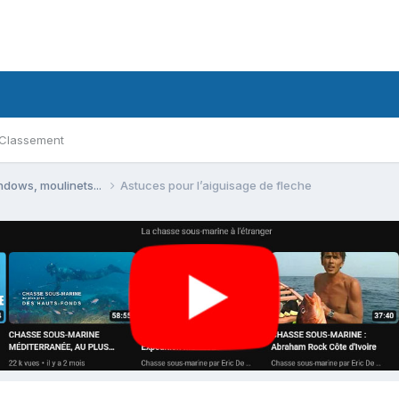
Classement
ndows, moulinets...
Astuces pour l’aiguisage de fleche