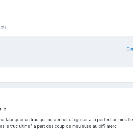
ts...
Co
r le
 me fabriquer un truc qui me permet d’aiguiser a la perfection mes fl
as le truc ultime? a part des coup de meuleuse au pif? merci