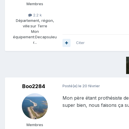
Membres
2.2 k
Département, région,
ville:
sur Terre
Mon
équipement:
Decapsuleu
r...
Citer
Boo2284
Posté(e)
le 20 février
Mon père étant prothésiste den
super bien, nous faisons ça su
Membres