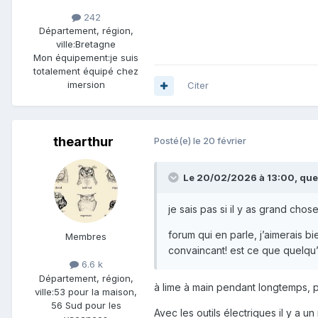
242
Département, région,
ville:
Bretagne
Mon équipement:
je suis
totalement équipé chez
imersion
Citer
thearthur
Posté(e)
le 20 février
Le 20/02/2026 à 13:00,
que
je sais pas si il y as grand chose
forum qui en parle, j’aimerais b
Membres
convaincant! est ce que quelqu’
6.6 k
Département, région,
à lime à main pendant longtemps, pu
ville:
53 pour la maison,
56 Sud pour les
Avec les outils électriques il y a u