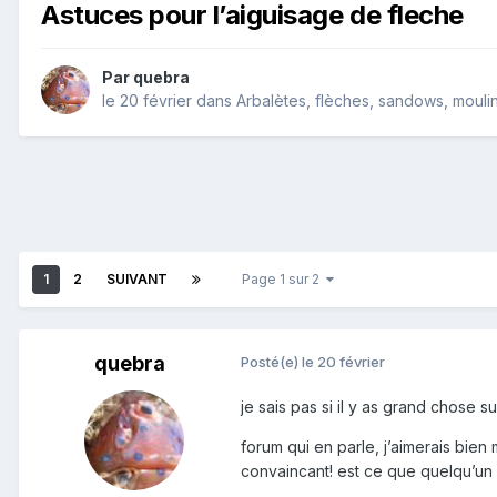
Astuces pour l’aiguisage de fleche
Par
quebra
le 20 février
dans
Arbalètes, flèches, sandows, mouline
1
2
SUIVANT
Page 1 sur 2
quebra
Posté(e)
le 20 février
je sais pas si il y as grand chose su
forum qui en parle, j’aimerais bien
convaincant! est ce que quelqu’un 