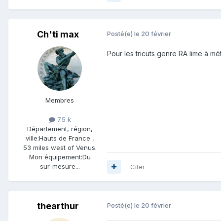
Ch'ti max
Posté(e)
le 20 février
Pour les tricuts genre RA lime à mé
Membres
7.5 k
Département, région,
ville:
Hauts de France ,
53 miles west of Venus.
Mon équipement:
Du
sur-mesure...
Citer
thearthur
Posté(e)
le 20 février