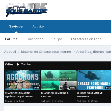
Naviguer
Activité
Forums
Calendrier
Équipe
Utilisateurs en ligne
Accueil
Matériel de Chasse sous-marine
Arbalètes, flèches, sa