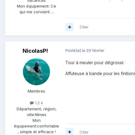
vacances
Mon équipement:
Ce
qui me convient ...
Citer
NicolasP!
Posté(e)
le 20 février
Tour à meuler pour dégrossir.
Affuteuse à bande pour les finitions
Membres
1.2 k
Département, région,
ville:
Nîmes
Mon
équipement:
confortable
, simple et efficace !
Citer