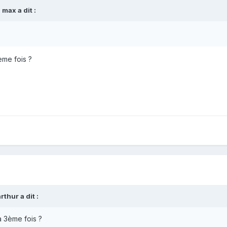
i max
a dit :
ème fois ?
arthur
a dit :
a 3ème fois ?