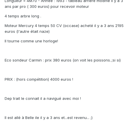
Longueur = 4M70 - Année : 1993 - tableau arrière modifié il y a 3
ans par pro ( 300 euros) pour recevoir moteur
4 temps arbre long .
Moteur Mercury 4 temps 50 CV (occase) acheté il y a 3 ans 2195
euros (l'autre était naze)
Il tourne comme une horloge!
Eco sondeur Carmin : prix 380 euros (on voit les poissons..;si si)
PRIX : (hors compétition) 4000 euros !
Dep trait le connait il a navigué avec moi !
Il est allé à Belle ile il y a 3 ans et...est revenu... ;)