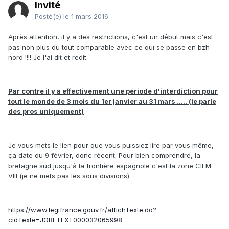
Invité
Posté(e)
le 1 mars 2016
Après attention, il y a des restrictions, c'est un début mais c'est
pas non plus du tout comparable avec ce qui se passe en bzh
nord !!!! Je l'ai dit et redit.
Par contre il y a effectivement une période d'interdiction pour
tout le monde de 3 mois du 1er janvier au 31 mars ..... (je parle
des pros uniquement)
Je vous mets le lien pour que vous puissiez lire par vous même,
ça date du 9 février, donc récent. Pour bien comprendre, la
bretagne sud jusqu'à la frontière espagnole c'est la zone CIEM
VIII (je ne mets pas les sous divisions).
https://www.legifrance.gouv.fr/affichTexte.do?
cidTexte=JORFTEXT000032065998