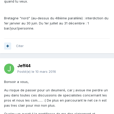
quand tu veux.
Bretagne "nord" (au-dessus du 48ième parallèle) : interdiction du
1er janvier au 30 juin. Du 1er juillet au 31 décembre : 1
bar/jour/personne.
Citer
Jeff44
Posté(e)
le 10 mars 2016
Bonsoir a vous,
Au risque de passer pour un deumeré, car j avoue me perdre un
peu dans toutes ces discussions de specialistes concernant les
pros et nous les csm....... :( De plus en parcourant le net ce n est
pas tres clair pour moi non plus.
Quelqu un aurait il la gentillesse de me dire clairement et