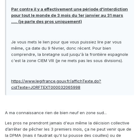
Par contre il y a effectivement une période d'interdiction
pour tout le monde de 3 mois du 1er janvier au 31 mars
..... (je parle des pros uniquement)
Je vous mets le lien pour que vous puissiez lire par vous
même, ça date du 9 février, donc récent. Pour bien
comprendre, la bretagne sud jusqu'à la frontière espagnole
c'est la zone CIEM VIII (je ne mets pas les sous divisions).
https://www.legifrance.gouv.fr/affichTexte.do?
cidTexte=JORFTEXT000032065998
A ma connaissance rien de bien neuf en zone sud...
Les pros ne prendront jamais d'eux même la décision collective
d’arrêter de pêcher les 3 premiers mois, ça ne peut venir que de
la DPMA (mais il faudrait qu'il lui pousse des couilles) ou de