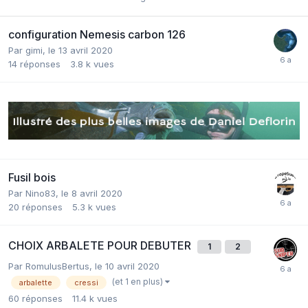
configuration Nemesis carbon 126
Par
gimi
,
le 13 avril 2020
14
réponses
3.8 k
vues
Fusil bois
Par
Nino83
,
le 8 avril 2020
20
réponses
5.3 k
vues
CHOIX ARBALETE POUR DEBUTER
1
2
Par
RomulusBertus
,
le 10 avril 2020
(et 1 en plus)
arbalette
cressi
60
réponses
11.4 k
vues