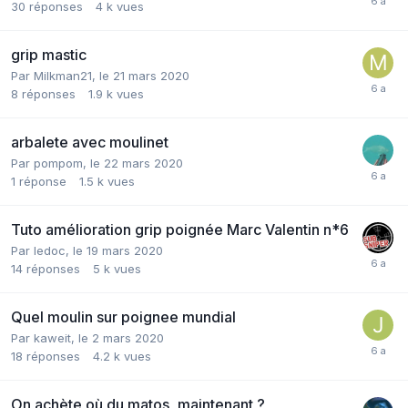
30
réponses
4 k
vues
grip mastic
Par
Milkman21
,
le 21 mars 2020
8
réponses
1.9 k
vues
arbalete avec moulinet
Par
pompom
,
le 22 mars 2020
1
réponse
1.5 k
vues
Tuto amélioration grip poignée Marc Valentin n*6
Par
ledoc
,
le 19 mars 2020
14
réponses
5 k
vues
Quel moulin sur poignee mundial
Par
kaweit
,
le 2 mars 2020
18
réponses
4.2 k
vues
On achète où du matos, maintenant ?