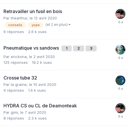
Retravailler un fusil en bois
Par
thearthur
,
le 12 avril 2020
(et 2 en plus)
conseils
yope
6
réponses
2.6 k
vues
Pneumatique vs sandows
1
2
3
Par
erickona
,
le 2 avril 2020
125
réponses
19.2 k
vues
Crosse tube 32
Par
la graine
,
le 10 avril 2020
4
réponses
1.4 k
vues
HYDRA CS ou CL de Deamonteak
Par
gimi
,
le 7 avril 2020
8
réponses
2.3 k
vues