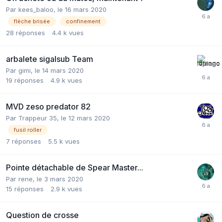
Par
kees_baloo
,
le 16 mars 2020
flèche brisée
confinement
28
réponses
4.4 k
vues
arbalete sigalsub Team
Par
gimi
,
le 14 mars 2020
19
réponses
4.9 k
vues
MVD zeso predator 82
Par
Trappeur 35
,
le 12 mars 2020
fusil roller
7
réponses
5.5 k
vues
Pointe détachable de Spear Master...
Par
rene
,
le 3 mars 2020
15
réponses
2.9 k
vues
Question de crosse