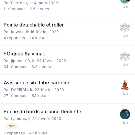
Par
Pierreau
,
le 4 mars 2020
11
réponses
2.5 k
vues
Pointe detachable et roller
Par
kaweit
,
le 16 février 2020
4
réponses
1.4 k
vues
POignée Salvimar.
Par
jipeeme13
,
le 24 février 2020
34
réponses
6.3 k
vues
Avis sur ce site tube carbone
Par
DAPIRAN
,
le 23 février 2020
27
réponses
8.1 k
vues
Pèche du bords au lance fléchette
Par
ty mous
,
le 15 février 2020
mdr
7
réponses
4.1 k
vues