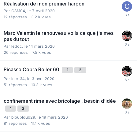
Réalisation de mon premier harpon
Par
CSM04
,
le 7 avril 2020
12
réponses
3.2 k
vues
Marc Valentin le renouveau voila ce que j'aimes
pas du tout
Par
ledoc
,
le 14 mars 2020
26
réponses
7.5 k
vues
Picasso Cobra Roller 60
1
2
Par
loic-34
,
le 3 avril 2020
51
réponses
10.3 k
vues
confinement rime avec bricolage , besoin d'idée
1
2
Par
bloubloub29
,
le 19 mars 2020
81
réponses
11.1 k
vues