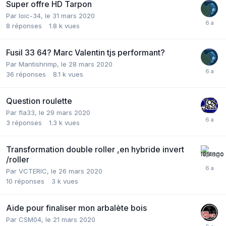
Super offre HD Tarpon
Par
loic-34
,
le 31 mars 2020
8
réponses
1.8 k
vues
Fusil 33 64? Marc Valentin tjs performant?
Par
Mantishrimp
,
le 28 mars 2020
36
réponses
8.1 k
vues
Question roulette
Par
fla33
,
le 29 mars 2020
3
réponses
1.3 k
vues
Transformation double roller ,en hybride invert
/roller
Par
VCTERIC
,
le 26 mars 2020
10
réponses
3 k
vues
Aide pour finaliser mon arbalète bois
Par
CSM04
,
le 21 mars 2020