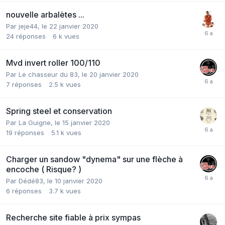
nouvelle arbalètes ...
Par
jeje44
,
le 22 janvier 2020
24
réponses
6 k
vues
Mvd invert roller 100/110
Par
Le chasseur du 83
,
le 20 janvier 2020
7
réponses
2.5 k
vues
Spring steel et conservation
Par
La Guigne
,
le 15 janvier 2020
19
réponses
5.1 k
vues
Charger un sandow "dynema" sur une flèche à
encoche ( Risque? )
Par
Dédé83
,
le 10 janvier 2020
6
réponses
3.7 k
vues
Recherche site fiable à prix sympas