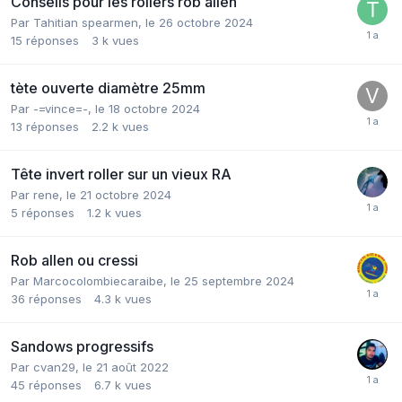
Conseils pour les rollers rob allen
Par
Tahitian spearmen
,
le 26 octobre 2024
15
réponses
3 k
vues
tète ouverte diamètre 25mm
Par
-=vince=-
,
le 18 octobre 2024
13
réponses
2.2 k
vues
Tête invert roller sur un vieux RA
Par
rene
,
le 21 octobre 2024
5
réponses
1.2 k
vues
Rob allen ou cressi
Par
Marcocolombiecaraibe
,
le 25 septembre 2024
36
réponses
4.3 k
vues
Sandows progressifs
Par
cvan29
,
le 21 août 2022
45
réponses
6.7 k
vues