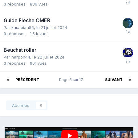
3
réponses
886
vues
Guide Flèche OMER
Par
kasabian56
,
le 21 juillet 2024
9
réponses
1.5 k
vues
Beuchat roller
Par
harpon44
,
le 22 juillet 2024
3
réponses
961
vues
PRÉCÉDENT
Page 5 sur 17
SUIVANT
Abonnés
0