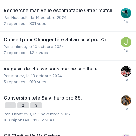
Recherche manivelle escamotable Omer match
Par
NicolasP!
,
le 14 octobre 2024
2
réponses
801
vues
Conseil pour Changer tête Salvimar V pro 75
Par
amimoa
,
le 13 octobre 2024
7
réponses
1.2 k
vues
magasin de chasse sous marine sud Italie
Par
mouez
,
le 13 octobre 2024
5
réponses
910
vues
Conversion tete Salvi hero pro 85.
1
2
3
Par
Throttle29
,
le 1 novembre 2022
100
réponses
12.6 k
vues
C4 Gladius Vs Mr Carbon