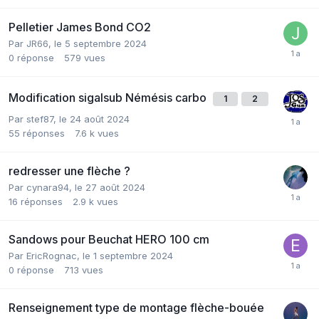
Pelletier James Bond CO2
Par
JR66
,
le 5 septembre 2024
0
réponse
579
vues
Modification sigalsub Némésis carbo
1
2
Par
stef87
,
le 24 août 2024
55
réponses
7.6 k
vues
redresser une flèche ?
Par
cynara94
,
le 27 août 2024
16
réponses
2.9 k
vues
Sandows pour Beuchat HERO 100 cm
Par
EricRognac
,
le 1 septembre 2024
0
réponse
713
vues
Renseignement type de montage flèche-bouée