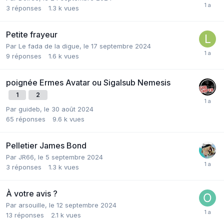
3
réponses
1.3 k
vues
Petite frayeur
Par
Le fada de la digue
,
le 17 septembre 2024
9
réponses
1.6 k
vues
poignée Ermes Avatar ou Sigalsub Nemesis
1
2
Par
guideb
,
le 30 août 2024
65
réponses
9.6 k
vues
Pelletier James Bond
Par
JR66
,
le 5 septembre 2024
3
réponses
1.3 k
vues
À votre avis ?
Par
arsouille
,
le 12 septembre 2024
13
réponses
2.1 k
vues