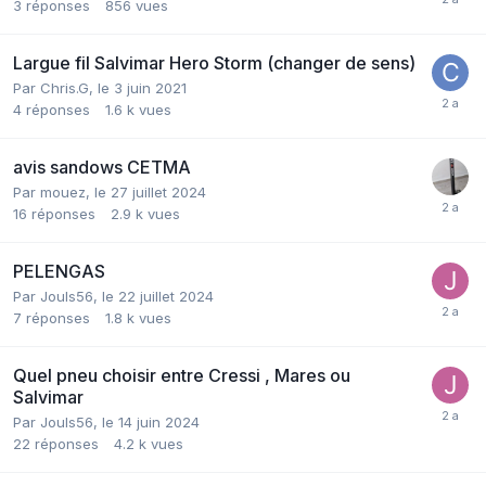
3
réponses
856
vues
Largue fil Salvimar Hero Storm (changer de sens)
Par
Chris.G
,
le 3 juin 2021
4
réponses
1.6 k
vues
avis sandows CETMA
Par
mouez
,
le 27 juillet 2024
16
réponses
2.9 k
vues
PELENGAS
Par
Jouls56
,
le 22 juillet 2024
7
réponses
1.8 k
vues
Quel pneu choisir entre Cressi , Mares ou
Salvimar
Par
Jouls56
,
le 14 juin 2024
22
réponses
4.2 k
vues