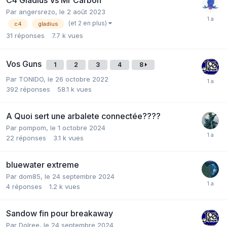
Par
angersrezo
,
le 2 août 2023
(et 2 en plus)
c4
gladius
31
réponses
7.7 k
vues
Vos Guns
1
2
3
4
8
Par
TONIDO
,
le 26 octobre 2022
392
réponses
58.1 k
vues
A Quoi sert une arbalete connectée????
Par
pompom
,
le 1 octobre 2024
22
réponses
3.1 k
vues
bluewater extreme
Par
dom85
,
le 24 septembre 2024
4
réponses
1.2 k
vues
Sandow fin pour breakaway
Par
Dolree
,
le 24 septembre 2024