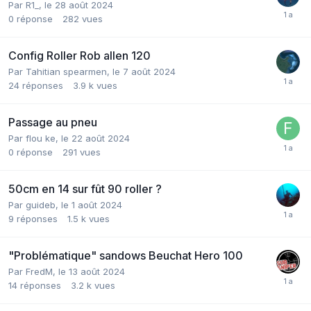
Par
R1_
,
le 28 août 2024
0
réponse
282
vues
Config Roller Rob allen 120
Par
Tahitian spearmen
,
le 7 août 2024
24
réponses
3.9 k
vues
Passage au pneu
Par
flou ke
,
le 22 août 2024
0
réponse
291
vues
50cm en 14 sur fût 90 roller ?
Par
guideb
,
le 1 août 2024
9
réponses
1.5 k
vues
"Problématique" sandows Beuchat Hero 100
Par
FredM
,
le 13 août 2024
14
réponses
3.2 k
vues