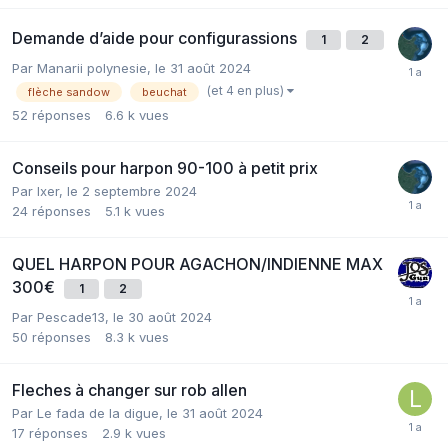
Demande d’aide pour configurassions
1
2
Par
Manarii polynesie
,
le 31 août 2024
(et 4 en plus)
flèche sandow
beuchat
52
réponses
6.6 k
vues
Conseils pour harpon 90-100 à petit prix
Par
Ixer
,
le 2 septembre 2024
24
réponses
5.1 k
vues
QUEL HARPON POUR AGACHON/INDIENNE MAX
300€
1
2
Par
Pescade13
,
le 30 août 2024
50
réponses
8.3 k
vues
Fleches à changer sur rob allen
Par
Le fada de la digue
,
le 31 août 2024
17
réponses
2.9 k
vues