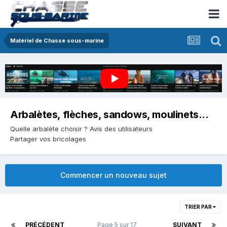
Matériel de Chasse sous-marine
Arbalètes, flèches, sandows, moulinets...
Quelle arbalète choisir ? Avis des utilisateurs
Partager vos bricolages
Commencer un nouveau sujet
TRIER PAR
PRÉCÉDENT
Page 5 sur 17
SUIVANT