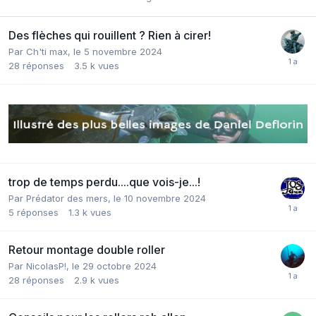
Des flèches qui rouillent ? Rien à cirer!
Par
Ch'ti max
,
le 5 novembre 2024
28
réponses
3.5 k
vues
trop de temps perdu....que vois-je...!
Par
Prédator des mers
,
le 10 novembre 2024
5
réponses
1.3 k
vues
Retour montage double roller
Par
NicolasP!
,
le 29 octobre 2024
28
réponses
2.9 k
vues