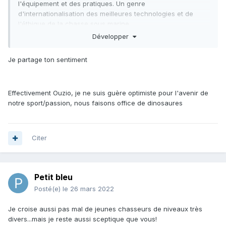
l'équipement et des pratiques. Un genre
d'internationalisation des meilleures technologies et de
l'éthique de la chasse sous marine.
Développer
Les forums ont tué les listes, mais maintenant le forum lui-
même est un objet de musée aux États-Unis. Celui-ci est
Je partage ton sentiment
peut-être le dernier du type avec une bonne participation.
Aujourd'hui, je vois un désintérêt grandissant pour les
groupes facebook, il y a trop peu d'interactions. C'est
Effectivement Ouzio, je ne suis guère optimiste pour l'avenir de
toujours les mêmes qui envoient des sujets, images, vidéo. Il
notre sport/passion, nous faisons office de dinosaures
y a très très peu de participation générale.
Les gens exigent maintenant des vidéos ultra divertissants,
super bien édités, il y aura une profesionnalisation peut-
Citer
être. Sinon l'attention des jeunes ira vers d'autres contenus
plus stimulants. C'est ma prédiction.
Petit bleu
Posté(e)
le 26 mars 2022
Je croise aussi pas mal de jeunes chasseurs de niveaux très
divers...mais je reste aussi sceptique que vous!