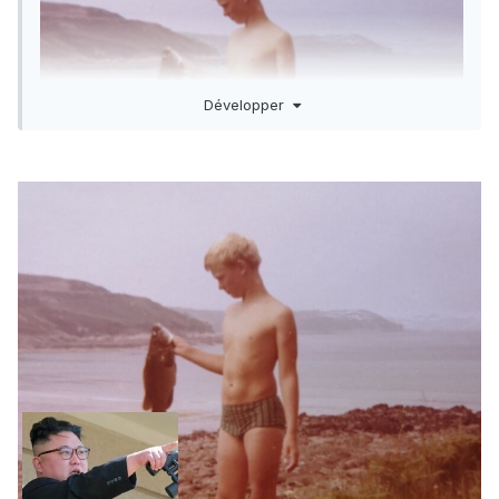
Développer
1974 , première vieille "digne" de sacrifier un bout de
pellicule*. Le paternel avait retrouvé en Finistère (nord) un
de ses potes qui l'avait initié. Après une paire d'années à
les suivre et à observer j'ai (enfin) hérité d'une arbalète. Je
pense qu'au moins jusqu'à mes 18 ans je pensais qu'on
était les seuls chasseurs du coin. Jamais croisé d'autres
chasseurs, pourtant à l'époque on ne plongeait que l'été ,