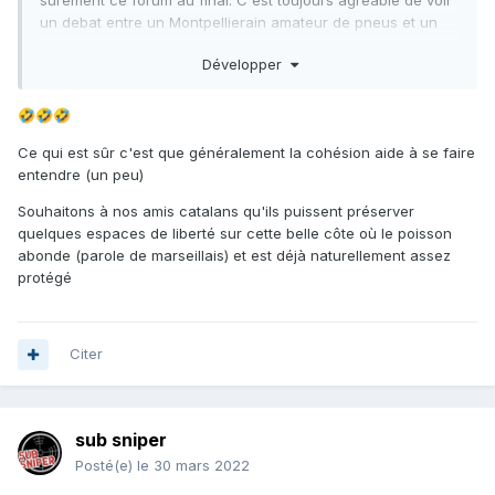
surement ce forum au final. C'est toujours agréable de voir
un debat entre un Montpellierain amateur de pneus et un
breton qui ne jure que par la gomme, le tout finissant dans
Développer
un commun accord à se foutre de la gueule d'un marseillais
spécialisé dans la traque de la saupe au double roller
invert ou d'un nicois chassant le rouget à la tong.
🤣
🤣
🤣
Ce qui est sûr c'est que généralement la cohésion aide à se faire
entendre (un peu)
Souhaitons à nos amis catalans qu'ils puissent préserver
quelques espaces de liberté sur cette belle côte où le poisson
abonde (parole de marseillais) et est déjà naturellement assez
protégé
Citer
sub sniper
Posté(e)
le 30 mars 2022