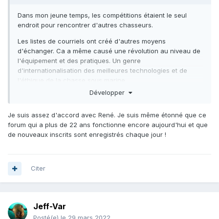
Dans mon jeune temps, les compétitions étaient le seul
endroit pour rencontrer d'autres chasseurs.
Les listes de courriels ont créé d'autres moyens
d'échanger. Ca a même causé une révolution au niveau de
l'équipement et des pratiques. Un genre
d'internationalisation des meilleures technologies et de
l'éthique de la chasse sous marine.
Développer
Les forums ont tué les listes, mais maintenant le forum lui-
même est un objet de musée aux États-Unis. Celui-ci est
Je suis assez d'accord avec René. Je suis même étonné que ce
peut-être le dernier du type avec une bonne participation.
forum qui a plus de 22 ans fonctionne encore aujourd'hui et que
Aujourd'hui, je vois un désintérêt grandissant pour les
de nouveaux inscrits sont enregistrés chaque jour !
groupes facebook, il y a trop peu d'interactions. C'est
toujours les mêmes qui envoient des sujets, images, vidéo. Il
y a très très peu de participation générale.
Citer
Les gens exigent maintenant des vidéos ultra divertissants,
super bien édités, il y aura une profesionnalisation peut-
être. Sinon l'attention des jeunes ira vers d'autres contenus
Jeff-Var
plus stimulants. C'est ma prédiction.
Posté(e)
le 29 mars 2022