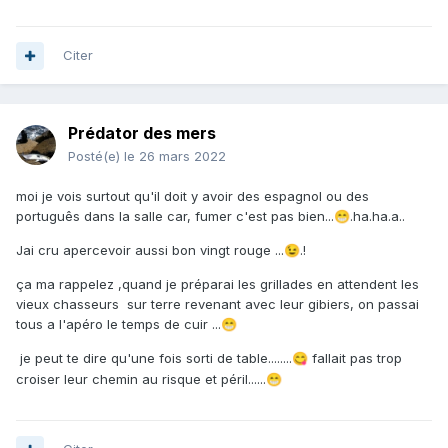
Citer
Prédator des mers
Posté(e)
le 26 mars 2022
moi je vois surtout qu'il doit y avoir des espagnol ou des
português dans la salle car, fumer c'est pas bien...
.ha.ha.a..
😁
Jai cru apercevoir aussi bon vingt rouge ...
.!
😉
ça ma rappelez ,quand je préparai les grillades en attendent les
vieux chasseurs sur terre revenant avec leur gibiers, on passai
tous a l'apéro le temps de cuir ...
😁
je peut te dire qu'une fois sorti de table........
fallait pas trop
😋
croiser leur chemin au risque et péril......
😁