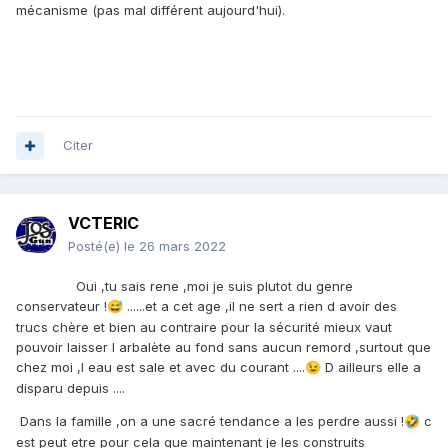
mécanisme (pas mal différent aujourd'hui).
Citer
VCTERIC
Posté(e)
le 26 mars 2022
Oui ,tu sais rene ,moi je suis plutot du genre
conservateur !
......et a cet age ,il ne sert a rien d avoir des
😅
trucs chère et bien au contraire pour la sécurité mieux vaut
pouvoir laisser l arbalète au fond sans aucun remord ,surtout que
chez moi ,l eau est sale et avec du courant ....
D ailleurs elle a
😉
disparu depuis ....
Dans la famille ,on a une sacré tendance a les perdre aussi !
c
🤣
est peut etre pour cela que maintenant je les construits