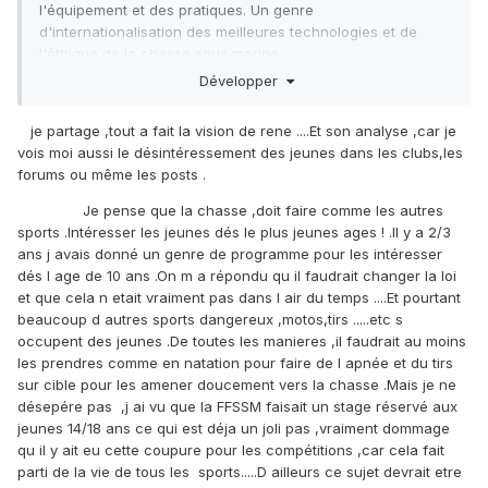
l'équipement et des pratiques. Un genre
d'internationalisation des meilleures technologies et de
l'éthique de la chasse sous marine.
Développer
Les forums ont tué les listes, mais maintenant le forum lui-
même est un objet de musée aux États-Unis. Celui-ci est
je partage ,tout a fait la vision de rene ....Et son analyse ,car je
peut-être le dernier du type avec une bonne participation.
vois moi aussi le désintéressement des jeunes dans les clubs,les
Aujourd'hui, je vois un désintérêt grandissant pour les
forums ou même les posts .
groupes facebook, il y a trop peu d'interactions. C'est
Je pense que la chasse ,doit faire comme les autres
toujours les mêmes qui envoient des sujets, images, vidéo. Il
sports .Intéresser les jeunes dés le plus jeunes ages ! .Il y a 2/3
y a très très peu de participation générale.
ans j avais donné un genre de programme pour les intéresser
dés l age de 10 ans .On m a répondu qu il faudrait changer la loi
et que cela n etait vraiment pas dans l air du temps ....Et pourtant
beaucoup d autres sports dangereux ,motos,tirs .....etc s
occupent des jeunes .De toutes les manieres ,il faudrait au moins
les prendres comme en natation pour faire de l apnée et du tirs
sur cible pour les amener doucement vers la chasse .Mais je ne
désepére pas ,j ai vu que la FFSSM faisait un stage réservé aux
jeunes 14/18 ans ce qui est déja un joli pas ,vraiment dommage
qu il y ait eu cette coupure pour les compétitions ,car cela fait
parti de la vie de tous les sports.....D ailleurs ce sujet devrait etre