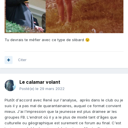
dans une région quand même assez touristique. Une fois le
pied à l'étrier et que tu maîtrisais les bases t'avais plus qu'à
apprendre par toi même é pi cé tout!
😀
* Admirez le bronzage "cycliste"!
😂
Tu devrais te méfier avec ce type de slibard
😉
Citer
Le calamar volant
Posté(e)
le 29 mars 2022
Plutôt d'accord avec René sur l'analyse, après dans le club ou je
suis il y a pas mal de quarantainaires, auquel ce format convient
mieux. J'ai l'impression que la jeunesse est plus drainee ar les
groupes FB. L'endroit où il y a le plus de mixité tant d'âges que
culturelle ou géographique est surement ce forum au final. C'est